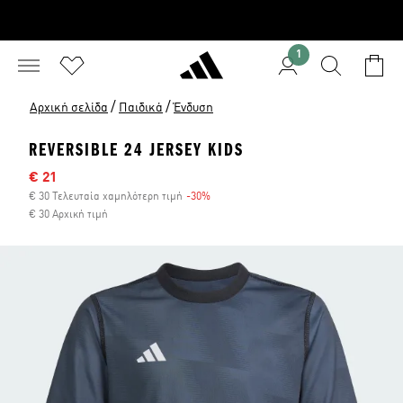
1
/
/
Αρχική σελίδα
Παιδικά
Ένδυση
REVERSIBLE 24 JERSEY KIDS
Τιμή έκπτωσης
€ 21
€ 30 Τελευταία χαμηλότερη τιμή
-30%
Έκπτωση
€ 30 Αρχική τιμή