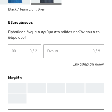
Black / Team Light Grey
Εξατομίκευσε
Πρόσθεσε όνομα ή αριθμό στο adidas προϊόν σου ή το
δώρο σου!
00
0 / 2
Όνομα
0 / 9
Εκκαθάριση όλων
Μεγέθη
AAA
AAA
AAA
AAA
AAA
AAA