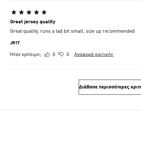
Great jersey quality
Great quality, runs a tad bit small, size up recommended
JR17
Ήταν χρήσιμη;
0
0
Αναφορά κριτικής
Διάβασε περισσότερες κριτ