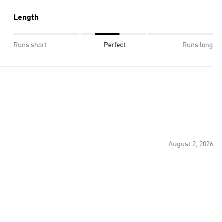
Length
Runs short
Perfect
Runs long
August 2, 2026