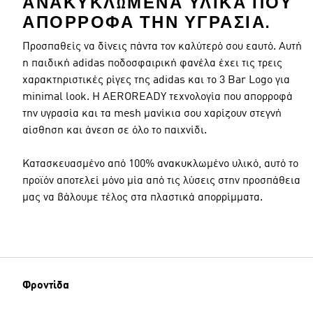
ΑΝΑΚΥΚΛΩΜΈΝΑ ΥΛΙΚΆ ΠΟΥ
ΑΠΟΡΡΟΦΆ ΤΗΝ ΥΓΡΑΣΊΑ.
Προσπαθείς να δίνεις πάντα τον καλύτερό σου εαυτό. Αυτή
η παιδική adidas ποδοσφαιρική φανέλα έχει τις τρεις
χαρακτηριστικές ρίγες της adidas και το 3 Bar Logo για
minimal look. Η AEROREADY τεχνολογία που απορροφά
την υγρασία και τα mesh μανίκια σου χαρίζουν στεγνή
αίσθηση και άνεση σε όλο το παιχνίδι.
Κατασκευασμένο από 100% ανακυκλωμένο υλικό, αυτό το
προϊόν αποτελεί μόνο μία από τις λύσεις στην προσπάθεια
μας να βάλουμε τέλος στα πλαστικά απορρίμματα.
Φροντίδα