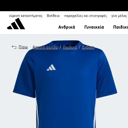
εύρεση καταστήματος
Βοήθεια
παραγγελίες και επιστροφές
γίνε μέλος
Ανδρικά
Γυναικεία
Παιδικ
/
/
Πίσω
Αρχική σελίδα
Παιδικά
Ένδυση