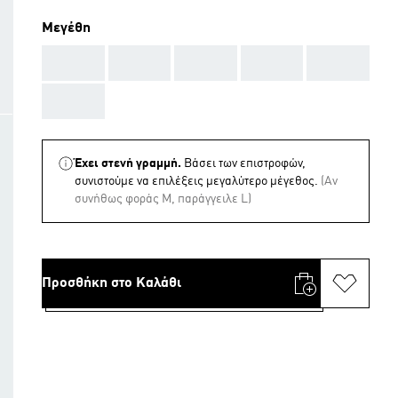
Μεγέθη
AAA
AAA
AAA
AAA
AAA
AAA
Έχει στενή γραμμή.
Βάσει των επιστροφών,
συνιστούμε να επιλέξεις μεγαλύτερο μέγεθος.
(Aν
συνήθως φοράς M, παράγγειλε L)
Προσθήκη στο Καλάθι