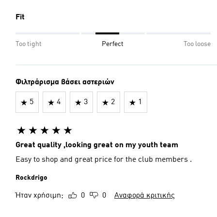
Fit
Too tight
Perfect
Too loose
Φιλτράρισμα βάσει αστεριών
5
4
3
2
1
Great quality ,looking great on my youth team
Easy to shop and great price for the club members .
Rockdrigo
Ήταν χρήσιμη;
0
0
Αναφορά κριτικής