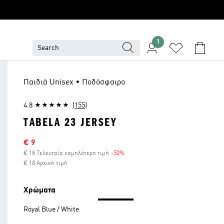
1
Παιδιά Unisex • Ποδόσφαιρο
4.8
(155)
TABELA 23 JERSEY
Τιμή έκπτωσης
€ 9
€ 18 Τελευταία χαμηλότερη τιμή
-50%
Έκπτωση
€ 18 Αρχική τιμή
Χρώματα
Royal Blue / White