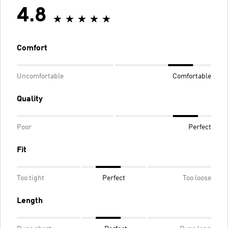
4.8
Comfort
Uncomfortable
Comfortable
Quality
Poor
Perfect
Fit
Too tight
Perfect
Too loose
Length