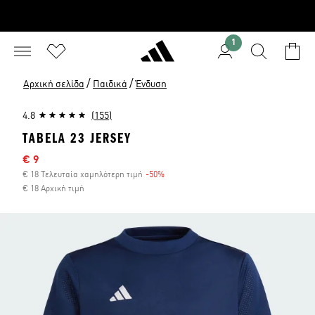
1
/
/
Αρχική σελίδα
Παιδικά
Ένδυση
4.8
(155)
TABELA 23 JERSEY
Τιμή έκπτωσης
€ 9
€ 18 Τελευταία χαμηλότερη τιμή
-50%
Έκπτωση
€ 18 Αρχική τιμή