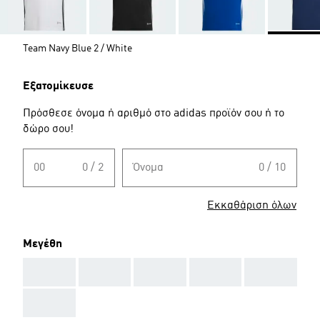
Team Navy Blue 2 / White
Εξατομίκευσε
Πρόσθεσε όνομα ή αριθμό στο adidas προϊόν σου ή το
δώρο σου!
00
0 / 2
Όνομα
0 / 10
Εκκαθάριση όλων
Μεγέθη
AAA
AAA
AAA
AAA
AAA
AAA