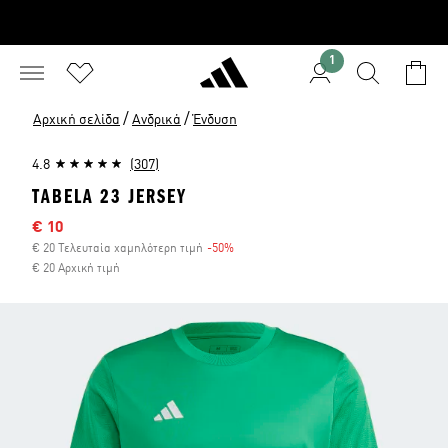
1
/
/
Αρχική σελίδα
Ανδρικά
Ένδυση
4.8
(307)
TABELA 23 JERSEY
Τιμή έκπτωσης
€ 10
€ 20 Τελευταία χαμηλότερη τιμή
-50%
Έκπτωση
€ 20 Αρχική τιμή