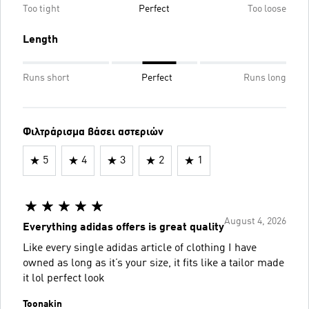
Too tight
Perfect
Too loose
Length
Runs short
Perfect
Runs long
Φιλτράρισμα βάσει αστεριών
5
4
3
2
1
August 4, 2026
Everything adidas offers is great quality
Like every single adidas article of clothing I have
owned as long as it’s your size, it fits like a tailor made
it lol perfect look
Toonakin