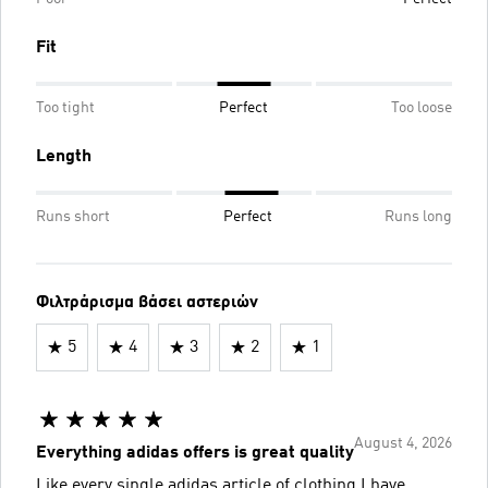
Fit
Too tight
Perfect
Too loose
Length
Runs short
Perfect
Runs long
Φιλτράρισμα βάσει αστεριών
5
4
3
2
1
August 4, 2026
Everything adidas offers is great quality
Like every single adidas article of clothing I have