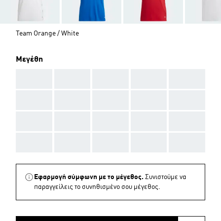
Team Orange / White
Μεγέθη
AAA
AAA
AAA
AAA
AAA
AAA
AAA
AAA
AAA
AAA
AAA
AAA
AAA
AAA
AAA
AAA
AAA
AAA
AAA
AAA
Εφαρμογή σύμφωνη με το μέγεθος.
Συνιστούμε να
παραγγείλεις το συνηθισμένο σου μέγεθος.