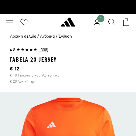
1
/
/
Αρχική σελίδα
Ανδρικά
Ένδυση
4.8
(308)
TABELA 23 JERSEY
Τρέχουσα τιμή
€ 12
€ 10 Τελευταία χαμηλότερη τιμή
€ 20 Αρχική τιμή