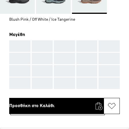
Blush Pink / Off White / Ice Tangerine
Μεγέθη
AAA
AAA
AAA
AAA
AAA
AAA
AAA
AAA
AAA
AAA
AAA
AAA
AAA
AAA
AAA
AAA
AAA
AAA
AAA
AAA
Προσθήκη στο Καλάθι