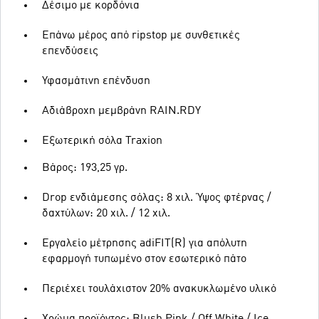
Δέσιμο με κορδόνια
Επάνω μέρος από ripstop με συνθετικές
επενδύσεις
Υφασμάτινη επένδυση
Αδιάβροχη μεμβράνη RAIN.RDY
Εξωτερική σόλα Traxion
Βάρος: 193,25 γρ.
Drop ενδιάμεσης σόλας: 8 χιλ. Ύψος φτέρνας /
δαχτύλων: 20 χιλ. / 12 χιλ.
Εργαλείο μέτρησης adiFIT(R) για απόλυτη
εφαρμογή τυπωμένο στον εσωτερικό πάτο
Περιέχει τουλάχιστον 20% ανακυκλωμένο υλικό
Χρώμα προϊόντος: Blush Pink / Off White / Ice