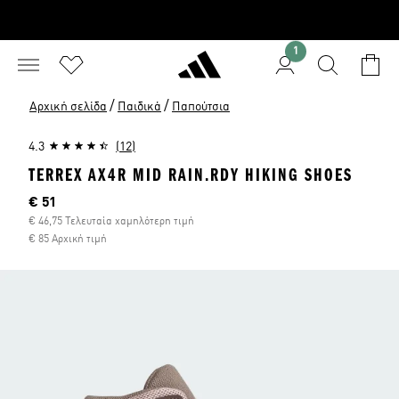
1
/
/
Αρχική σελίδα
Παιδικά
Παπούτσια
4.3
(12)
TERREX AX4R MID RAIN.RDY HIKING SHOES
Τρέχουσα τιμή
€ 51
€ 46,75 Τελευταία χαμηλότερη τιμή
€ 85 Αρχική τιμή