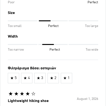
Poor
Perfect
Size
Too small
Perfect
Too large
Width
Too narrow
Perfect
Too wide
Φιλτράρισμα βάσει αστεριών
5
4
3
2
1
August 1, 2026
Lightweight hiking shoe