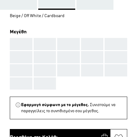
Beige / Off White / Cardboard
Μεγέθη
AAA
AAA
AAA
AAA
AAA
AAA
AAA
AAA
AAA
AAA
AAA
AAA
AAA
AAA
AAA
AAA
AAA
Εφαρμογή σύμφωνη με το μέγεθος.
Συνιστούμε να
παραγγείλεις το συνηθισμένο σου μέγεθος.