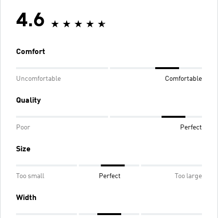
4.6
Comfort
Uncomfortable
Comfortable
Quality
Poor
Perfect
Size
Too small
Perfect
Too large
Width