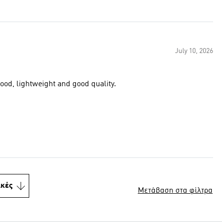
July 10, 2026
Feels like a good product that ticks the boxes of fold away hood, lightweight and good quality.
ικές
Μετάβαση στα φίλτρα