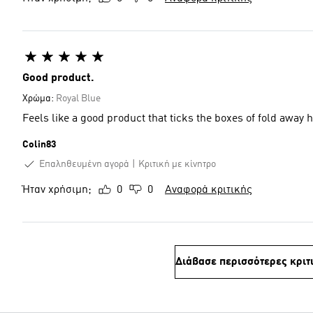
Good product.
Χρώμα:
Royal Blue
Colin83
Επαληθευμένη αγορά
Κριτική με κίνητρο
Ήταν χρήσιμη;
0
0
Αναφορά κριτικής
Διάβασε περισσότερες κριτ