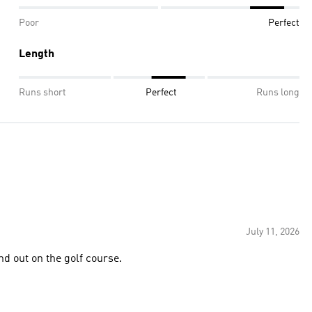
Poor
Perfect
Length
Runs short
Perfect
Runs long
July 11, 2026
ps the wind out on the golf course.