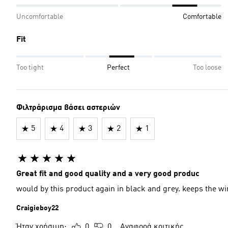
Uncomfortable
Comfortable
Fit
Too tight
Perfect
Too loose
Φιλτράρισμα βάσει αστεριών
5
4
3
2
1
Great fit and good quality and a very good produc
would by this product again in black and grey. kee
Craigieboy22
Ήταν χρήσιμη;
0
0
Αναφορά κριτικής