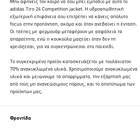
Μην αφήνεις τον καιρό να σου μπει εμπόδιο με αυτό το
adidas Tiro 24 Competition jacket. Η υδροαπωθητική
εξωτερική επιφάνεια σου επιτρέπει να κάνεις απόλυτο
focus στην προπόνηση, ακόμα και όταν ανεβαίνει η ένταση.
Οι τσέπες με φερμουάρ μεταφέρουν με ασφάλεια τα
απαραίτητα, ενώ η κουκούλα μαζεύει όταν δεν τη
χρειάζεσαι, για να συγκεντρώνεσαι στο παιχνίδι.
Το συγκεκριμένο προϊόν κατασκευάζεται με τουλάχιστον
70% ανακυκλωμένα υλικά. Χρησιμοποιούμε ανακυκλωμένα
υλικά και μειώνουμε τα απορρίμματα, την εξάρτησή μας
από τους μη ανανεώσιμους πόρους, και το αποτύπωμα των
προϊόντων μας.
Φροντίδα