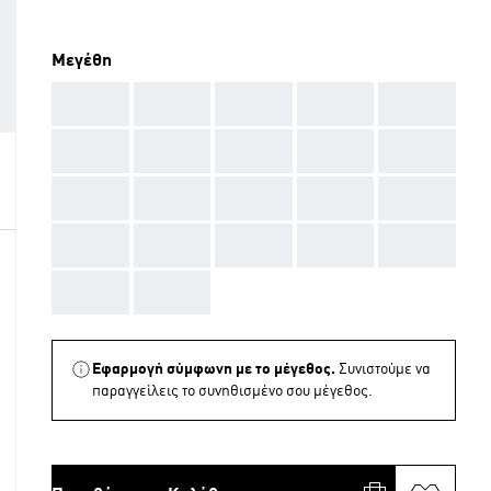
Μεγέθη
AAA
AAA
AAA
AAA
AAA
AAA
AAA
AAA
AAA
AAA
AAA
AAA
AAA
AAA
AAA
AAA
AAA
AAA
AAA
AAA
AAA
AAA
Εφαρμογή σύμφωνη με το μέγεθος.
Συνιστούμε να
παραγγείλεις το συνηθισμένο σου μέγεθος.