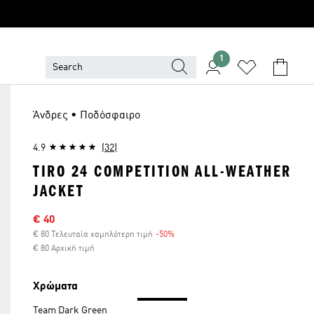
1
Άνδρες • Ποδόσφαιρο
4.9
(32)
TIRO 24 COMPETITION ALL-WEATHER
JACKET
Τιμή έκπτωσης
€ 40
€ 80 Τελευταία χαμηλότερη τιμή
-50%
Έκπτωση
€ 80 Αρχική τιμή
Χρώματα
Team Dark Green