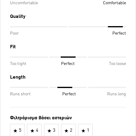
Uncomfortable
Comfortable
Quality
Poor
Perfect
Fit
Too tight
Perfect
Too loose
Length
Runs short
Perfect
Runs long
Φιλτράρισμα βάσει αστεριών
5
4
3
2
1