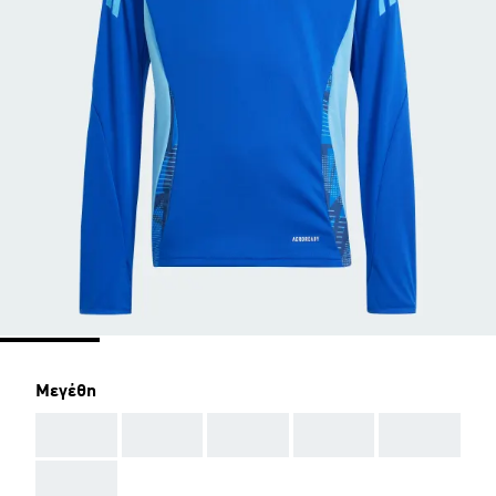
Μεγέθη
AAA
AAA
AAA
AAA
AAA
AAA