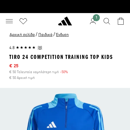
1
/
/
Αρχική σελίδα
Παιδικά
Ένδυση
4.8
(8)
TIRO 24 COMPETITION TRAINING TOP KIDS
Τιμή έκπτωσης
€ 25
€ 50 Τελευταία χαμηλότερη τιμή
-50%
Έκπτωση
€ 50 Αρχική τιμή