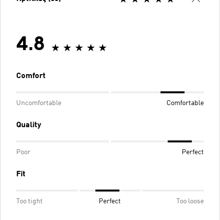
4.8
Comfort
Uncomfortable
Comfortable
Quality
Poor
Perfect
Fit
Too tight
Perfect
Too loose