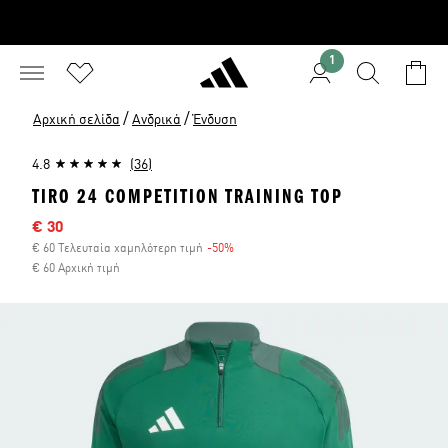
1
/
/
Αρχική σελίδα
Ανδρικά
Ένδυση
4.8
(36)
TIRO 24 COMPETITION TRAINING TOP
Τιμή έκπτωσης
€ 30
€ 60 Τελευταία χαμηλότερη τιμή
-50%
Έκπτωση
€ 60 Αρχική τιμή