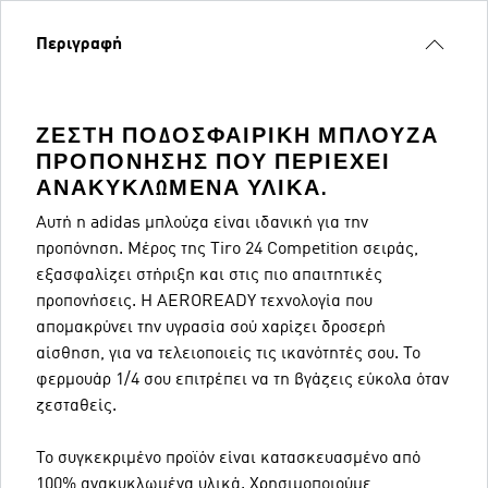
Περιγραφή
ΖΕΣΤΉ ΠΟΔΟΣΦΑΙΡΙΚΉ ΜΠΛΟΎΖΑ
ΠΡΟΠΌΝΗΣΗΣ ΠΟΥ ΠΕΡΙΈΧΕΙ
ΑΝΑΚΥΚΛΩΜΈΝΑ ΥΛΙΚΆ.
Αυτή η adidas μπλούζα είναι ιδανική για την
προπόνηση. Μέρος της Tiro 24 Competition σειράς,
εξασφαλίζει στήριξη και στις πιο απαιτητικές
προπονήσεις. Η AEROREADY τεχνολογία που
απομακρύνει την υγρασία σού χαρίζει δροσερή
αίσθηση, για να τελειοποιείς τις ικανότητές σου. Το
φερμουάρ 1/4 σου επιτρέπει να τη βγάζεις εύκολα όταν
ζεσταθείς.
Το συγκεκριμένο προϊόν είναι κατασκευασμένο από
100% ανακυκλωμένα υλικά. Χρησιμοποιούμε