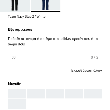
Team Navy Blue 2 / White
Εξατομίκευσε
Πρόσθεσε όνομα ή αριθμό στο adidas προϊόν σου ή το
δώρο σου!
00
0 / 2
Εκκαθάριση όλων
Μεγέθη
AAA
AAA
AAA
AAA
AAA
AAA