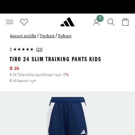
1
/
/
Αρχική σελίδα
Παιδικά
Ένδυση
5
(23)
TIRO 24 SLIM TRAINING PANTS KIDS
Τιμή έκπτωσης
€ 24
€ 26 Τελευταία χαμηλότερη τιμή
-7%
Έκπτωση
€ 40 Αρχική τιμή