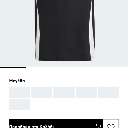
Μεγέθη
AAA
AAA
AAA
AAA
AAA
AAA
Προσθήκη στο Καλάθι