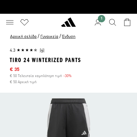
1
/
/
Αρχική σελίδα
Γυναικεία
Ένδυση
4.3
(4)
TIRO 24 WINTERIZED PANTS
Τιμή έκπτωσης
€ 35
€ 50 Τελευταία χαμηλότερη τιμή
-30%
Έκπτωση
€ 50 Αρχική τιμή