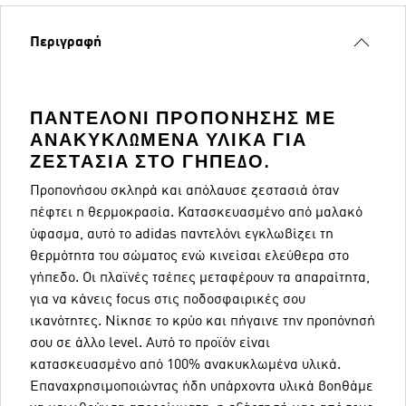
Περιγραφή
ΠΑΝΤΕΛΌΝΙ ΠΡΟΠΌΝΗΣΗΣ ΜΕ
ΑΝΑΚΥΚΛΩΜΈΝΑ ΥΛΙΚΆ ΓΙΑ
ΖΕΣΤΑΣΙΆ ΣΤΟ ΓΉΠΕΔΟ.
Προπονήσου σκληρά και απόλαυσε ζεστασιά όταν
πέφτει η θερμοκρασία. Κατασκευασμένο από μαλακό
ύφασμα, αυτό το adidas παντελόνι εγκλωβίζει τη
θερμότητα του σώματος ενώ κινείσαι ελεύθερα στο
γήπεδο. Οι πλαϊνές τσέπες μεταφέρουν τα απαραίτητα,
για να κάνεις focus στις ποδοσφαιρικές σου
ικανότητες. Νίκησε το κρύο και πήγαινε την προπόνησή
σου σε άλλο level. Αυτό το προϊόν είναι
κατασκευασμένο από 100% ανακυκλωμένα υλικά.
Επαναχρησιμοποιώντας ήδη υπάρχοντα υλικά βοηθάμε