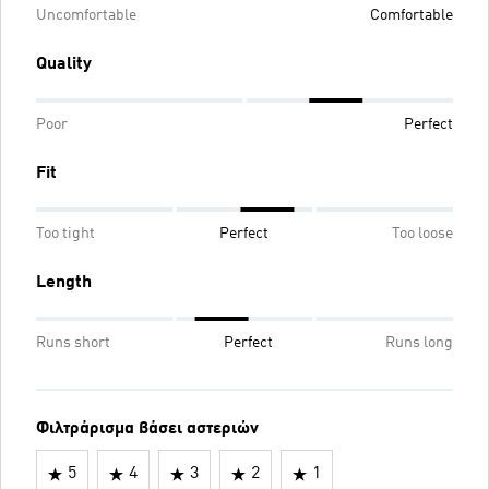
Uncomfortable
Comfortable
Quality
Poor
Perfect
Fit
Too tight
Perfect
Too loose
Length
Runs short
Perfect
Runs long
Φιλτράρισμα βάσει αστεριών
5
4
3
2
1