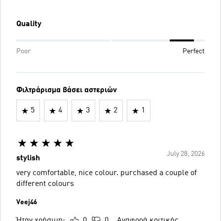
Quality
Poor
Perfect
Φιλτράρισμα βάσει αστεριών
5
4
3
2
1
July 28, 2026
stylish
very comfortable, nice colour. purchased a couple of
different colours
Veej46
Ήταν χρήσιμη;
0
0
Αναφορά κριτικής