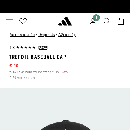
1
/
/
Αρχική σελίδα
Originals
Αξεσουάρ
4.8
(2329)
TREFOIL BASEBALL CAP
Τιμή έκπτωσης
€ 10
€ 14 Τελευταία χαμηλότερη τιμή
-28%
Έκπτωση
€ 20 Αρχική τιμή