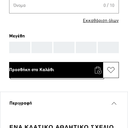
Όνομα
0 / 10
Εκκαθάριση όλων
Μεγέθη
AAA
AAA
AAA
AAA
AAA
Προσθήκη στο Καλάθι
Περιγραφή
ΈΝΑ ΚΛΑΣΙΚΌ ΑΘΛΗΤΙΚΌ ΣΧΈΔΙΟ