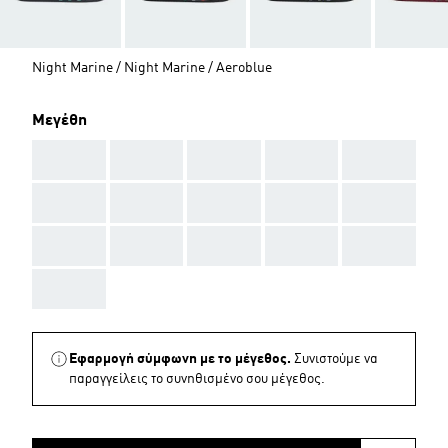
Night Marine / Night Marine / Aeroblue
Μεγέθη
AAA
AAA
AAA
AAA
AAA
AAA
AAA
AAA
AAA
AAA
AAA
AAA
AAA
AAA
AAA
AAA
Εφαρμογή σύμφωνη με το μέγεθος.
Συνιστούμε να
παραγγείλεις το συνηθισμένο σου μέγεθος.