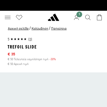
1
/
/
Αρχική σελίδα
Κολύμβηση
Παπούτσια
5
(1)
TREFOIL SLIDE
Τιμή έκπτωσης
€ 35
€ 50 Τελευταία χαμηλότερη τιμή
-30%
Έκπτωση
€ 50 Αρχική τιμή