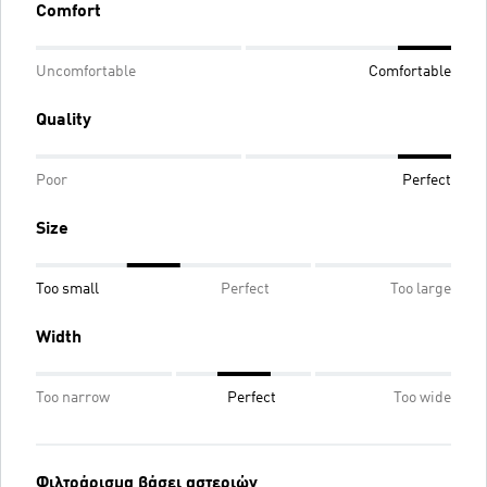
Comfort
Uncomfortable
Comfortable
Quality
Poor
Perfect
Size
Too small
Perfect
Too large
Width
Too narrow
Perfect
Too wide
Φιλτράρισμα βάσει αστεριών