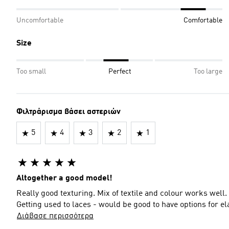
Uncomfortable
Comfortable
Size
Too small
Perfect
Too large
Φιλτράρισμα βάσει αστεριών
5
4
3
2
1
Altogether a good model!
Really good texturing. Mix of textile and colour works well.
Getting used to laces - would be good to have options for elas
Διάβασε περισσότερα