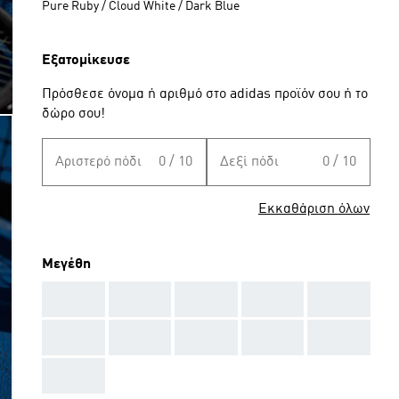
Pure Ruby / Cloud White / Dark Blue
Εξατομίκευσε
Πρόσθεσε όνομα ή αριθμό στο adidas προϊόν σου ή το
δώρο σου!
Αριστερό πόδι
0 / 10
Δεξί πόδι
0 / 10
Εκκαθάριση όλων
Μεγέθη
AAA
AAA
AAA
AAA
AAA
AAA
AAA
AAA
AAA
AAA
AAA