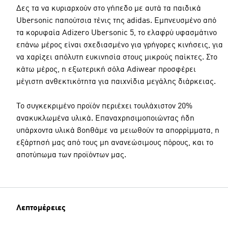
Δες τα να κυριαρχούν στο γήπεδο με αυτά τα παιδικά
Ubersonic παπούτσια τένις της adidas. Εμπνευσμένο από
τα κορυφαία Adizero Ubersonic 5, το ελαφρύ υφασμάτινο
επάνω μέρος είναι σχεδιασμένο για γρήγορες κινήσεις, για
να χαρίζει απόλυτη ευκινησία στους μικρούς παίκτες. Στο
κάτω μέρος, η εξωτερική σόλα Adiwear προσφέρει
μέγιστη ανθεκτικότητα για παιχνίδια μεγάλης διάρκειας.
Το συγκεκριμένο προϊόν περιέχει τουλάχιστον 20%
ανακυκλωμένα υλικά. Επαναχρησιμοποιώντας ήδη
υπάρχοντα υλικά βοηθάμε να μειωθούν τα απορρίμματα, η
εξάρτησή μας από τους μη ανανεώσιμους πόρους, και το
αποτύπωμα των προϊόντων μας.
Λεπτομέρειες