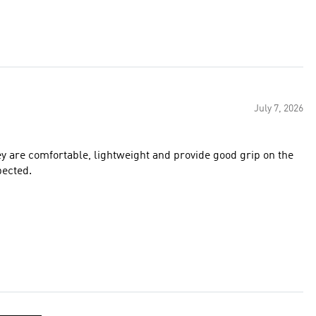
July 7, 2026
hey are comfortable, lightweight and provide good grip on the
pected.