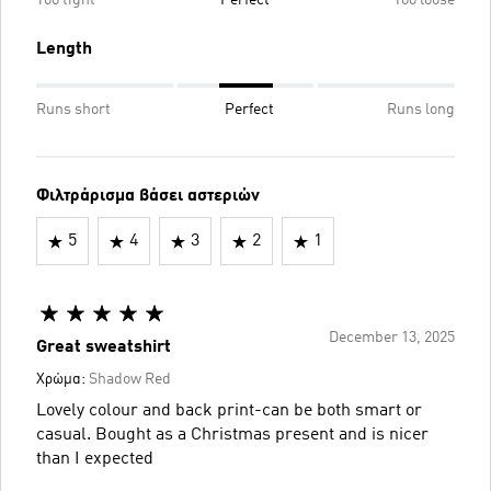
Too tight
Perfect
Too loose
Length
Runs short
Perfect
Runs long
Φιλτράρισμα βάσει αστεριών
5
4
3
2
1
December 13, 2025
Great sweatshirt
Χρώμα:
Shadow Red
Lovely colour and back print-can be both smart or
casual. Bought as a Christmas present and is nicer
than I expected