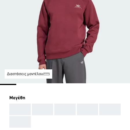
Διαστάσεις μοντέλου
Μεγέθη
AAA
AAA
AAA
AAA
AAA
AAA