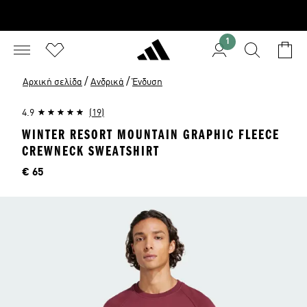
1
/
/
Αρχική σελίδα
Ανδρικά
Ένδυση
4.9
(19)
WINTER RESORT MOUNTAIN GRAPHIC FLEECE
CREWNECK SWEATSHIRT
Τιμή
€ 65