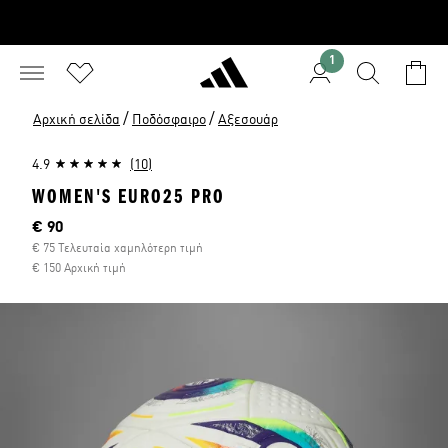
1
/
/
Αρχική σελίδα
Ποδόσφαιρο
Αξεσουάρ
4.9
(10)
WOMEN'S EURO25 PRO
Τρέχουσα τιμή
€ 90
€ 75 Τελευταία χαμηλότερη τιμή
€ 150 Αρχική τιμή