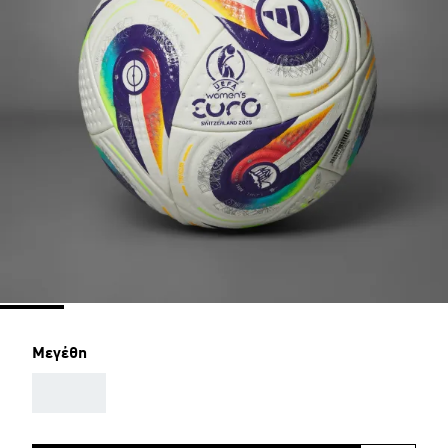
Μεγέθη
AAA