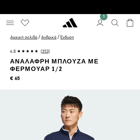
1
/
/
Αρχική σελίδα
Ανδρικά
Ένδυση
4.8
(353)
ΑΝΆΛΑΦΡΗ ΜΠΛΟΎΖΑ ΜΕ
ΦΕΡΜΟΥΆΡ 1/2
Τιμή
€ 65