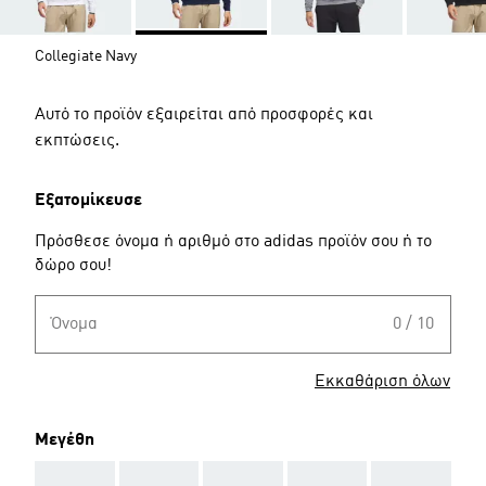
Collegiate Navy
Αυτό το προϊόν εξαιρείται από προσφορές και
εκπτώσεις.
Εξατομίκευσε
Πρόσθεσε όνομα ή αριθμό στο adidas προϊόν σου ή το
δώρο σου!
Όνομα
0 / 10
Εκκαθάριση όλων
Μεγέθη
AAA
AAA
AAA
AAA
AAA