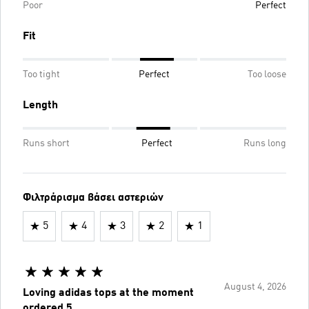
Poor
Perfect
Fit
Too tight
Perfect
Too loose
Length
Runs short
Perfect
Runs long
Φιλτράρισμα βάσει αστεριών
5
4
3
2
1
August 4, 2026
Loving adidas tops at the moment
ordered 5