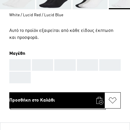
White / Lucid Red / Lucid Blue
Αυτό το προϊόν εξαιρείται από κάθε είδους έκπτωση
και προσφορά.
Μεγέθη
AAA
AAA
AAA
AAA
AAA
AAA
Προσθήκη στο Καλάθι