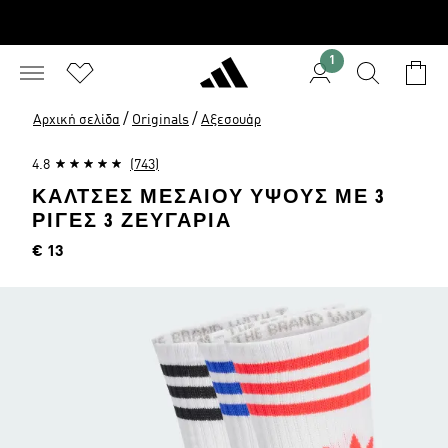
1
/
/
Αρχική σελίδα
Originals
Αξεσουάρ
4.8
(743)
ΚΆΛΤΣΕΣ ΜΕΣΑΊΟΥ ΎΨΟΥΣ ΜΕ 3
ΡΊΓΕΣ 3 ΖΕΥΓΆΡΙΑ
Τιμή
€ 13