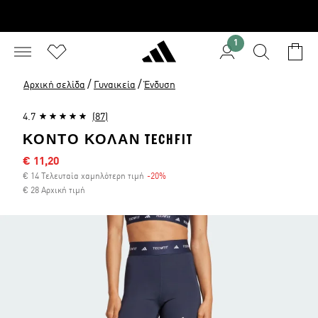
1
/
/
Αρχική σελίδα
Γυναικεία
Ένδυση
4.7
(87)
ΚΟΝΤΌ ΚΟΛΆΝ TECHFIT
Τιμή έκπτωσης
€ 11,20
€ 14 Τελευταία χαμηλότερη τιμή
-20%
Έκπτωση
€ 28 Αρχική τιμή