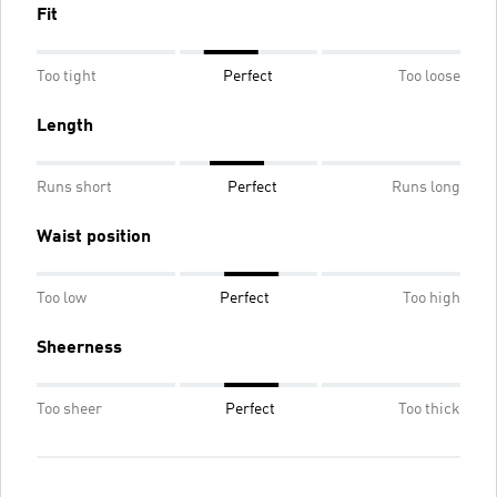
Fit
Too tight
Perfect
Too loose
Length
Runs short
Perfect
Runs long
Waist position
Too low
Perfect
Too high
Sheerness
Too sheer
Perfect
Too thick