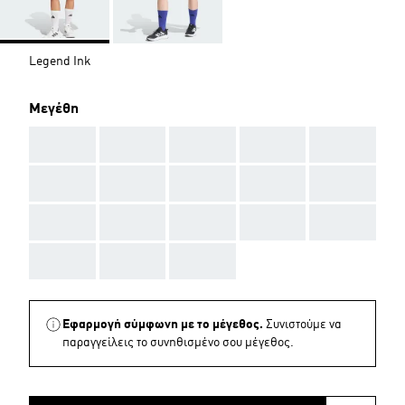
Legend Ink
Μεγέθη
AAA
AAA
AAA
AAA
AAA
AAA
AAA
AAA
AAA
AAA
AAA
AAA
AAA
AAA
AAA
AAA
AAA
AAA
Εφαρμογή σύμφωνη με το μέγεθος.
Συνιστούμε να
παραγγείλεις το συνηθισμένο σου μέγεθος.