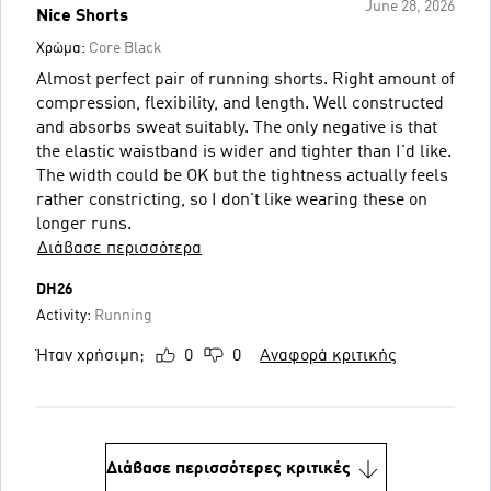
June 28, 2026
Nice Shorts
Χρώμα:
Core Black
Almost perfect pair of running shorts. Right amount of
compression, flexibility, and length. Well constructed
and absorbs sweat suitably. The only negative is that
the elastic waistband is wider and tighter than I'd like.
The width could be OK but the tightness actually feels
rather constricting, so I don't like wearing these on
longer runs.
Διάβασε περισσότερα
DH26
Activity:
Running
Ήταν χρήσιμη;
0
0
Αναφορά κριτικής
Διάβασε περισσότερες κριτικές