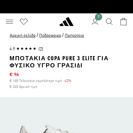
1
/
/
Αρχική σελίδα
Ποδόσφαιρο
Παπούτσια
4.9
(7)
ΜΠΟΤΆΚΙΑ COPA PURE 3 ELITE ΓΙΑ
ΦΥΣΙΚΌ ΥΓΡΌ ΓΡΑΣΊΔΙ
Τιμή έκπτωσης
€ 96
€ 168 Τελευταία χαμηλότερη τιμή
-42%
Έκπτωση
€ 240 Αρχική τιμή