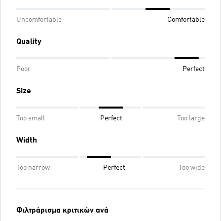
Uncomfortable
Comfortable
Quality
Poor
Perfect
Size
Too small
Perfect
Too large
Width
Too narrow
Perfect
Too wide
Φιλτράρισμα κριτικών ανά