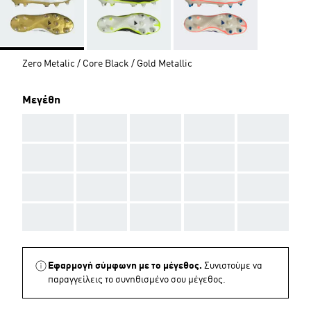
Zero Metalic / Core Black / Gold Metallic
Μεγέθη
AAA
AAA
AAA
AAA
AAA
AAA
AAA
AAA
AAA
AAA
AAA
AAA
AAA
AAA
AAA
AAA
AAA
AAA
AAA
AAA
Εφαρμογή σύμφωνη με το μέγεθος.
Συνιστούμε να
παραγγείλεις το συνηθισμένο σου μέγεθος.