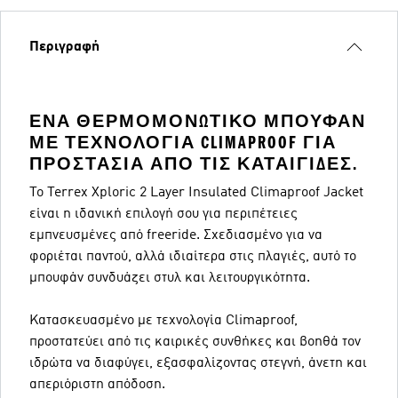
Περιγραφή
ΈΝΑ ΘΕΡΜΟΜΟΝΩΤΙΚΌ ΜΠΟΥΦΆΝ
ΜΕ ΤΕΧΝΟΛΟΓΊΑ CLIMAPROOF ΓΙΑ
ΠΡΟΣΤΑΣΊΑ ΑΠΌ ΤΙΣ ΚΑΤΑΙΓΊΔΕΣ.
Το Terrex Xploric 2 Layer Insulated Climaproof Jacket
είναι η ιδανική επιλογή σου για περιπέτειες
εμπνευσμένες από freeride. Σχεδιασμένο για να
φοριέται παντού, αλλά ιδιαίτερα στις πλαγιές, αυτό το
μπουφάν συνδυάζει στυλ και λειτουργικότητα.
Κατασκευασμένο με τεχνολογία Climaproof,
προστατεύει από τις καιρικές συνθήκες και βοηθά τον
ιδρώτα να διαφύγει, εξασφαλίζοντας στεγνή, άνετη και
απεριόριστη απόδοση.