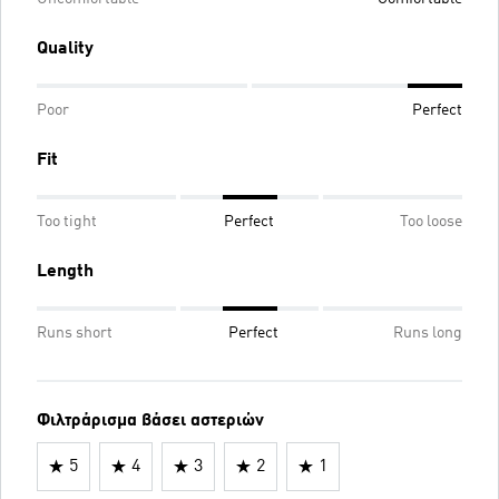
Quality
Poor
Perfect
Fit
Too tight
Perfect
Too loose
Length
Runs short
Perfect
Runs long
Φιλτράρισμα βάσει αστεριών
5
4
3
2
1