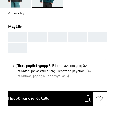
Aurora Ivy
Μεγέθη
AAA
AAA
AAA
AAA
AAA
AAA
Έχει φαρδιά γραμμή.
Βάσει των επιστροφών,
συνιστούμε να επιλέξεις μικρότερο μέγεθος.
(Aν
συνήθως φοράς M, παράγγειλε S)
Προσθήκη στο Καλάθι