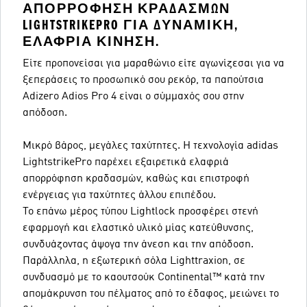
ΑΠΟΡΡΌΦΗΣΗ ΚΡΑΔΑΣΜΏΝ
LIGHTSTRIKEPRO ΓΙΑ ΔΥΝΑΜΙΚΉ,
ΕΛΑΦΡΙΆ ΚΊΝΗΣΗ.
Είτε προπονείσαι για μαραθώνιο είτε αγωνίζεσαι για να
ξεπεράσεις το προσωπικό σου ρεκόρ, τα παπούτσια
Adizero Adios Pro 4 είναι ο σύμμαχός σου στην
απόδοση.
Μικρό βάρος, μεγάλες ταχύτητες. Η τεχνολογία adidas
LightstrikePro παρέχει εξαιρετικά ελαφριά
απορρόφηση κραδασμών, καθώς και επιστροφή
ενέργειας για ταχύτητες άλλου επιπέδου.
Το επάνω μέρος τύπου Lightlock προσφέρει στενή
εφαρμογή και ελαστικό υλικό μίας κατεύθυνσης,
συνδυάζοντας άψογα την άνεση και την απόδοση.
Παράλληλα, η εξωτερική σόλα Lighttraxion, σε
συνδυασμό με το καουτσούκ Continental™ κατά την
απομάκρυνση του πέλματος από το έδαφος, μειώνει το