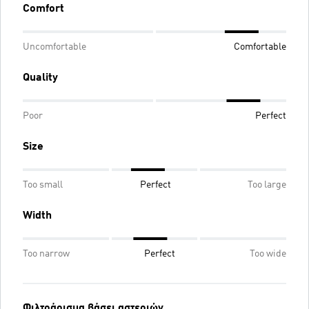
Comfort
Uncomfortable
Comfortable
Quality
Poor
Perfect
Size
Too small
Perfect
Too large
Width
Too narrow
Perfect
Too wide
Φιλτράρισμα βάσει αστεριών