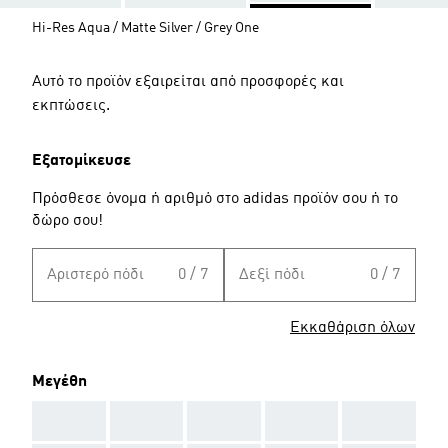
Hi-Res Aqua / Matte Silver / Grey One
Αυτό το προϊόν εξαιρείται από προσφορές και
εκπτώσεις.
Εξατομίκευσε
Πρόσθεσε όνομα ή αριθμό στο adidas προϊόν σου ή το
δώρο σου!
Αριστερό πόδι
0 / 7
Δεξί πόδι
0 / 7
Εκκαθάριση όλων
Μεγέθη
AAA
AAA
AAA
AAA
AAA