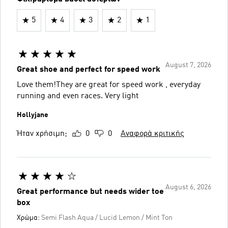
5
4
3
2
1
August 7, 2026
Great shoe and perfect for speed work
Love them!They are great for speed work , everyday
running and even races. Very light
Hollyjane
Ήταν χρήσιμη;
0
0
Αναφορά κριτικής
August 6, 2026
Great performance but needs wider toe
box
Χρώμα:
Semi Flash Aqua / Lucid Lemon / Mint Ton