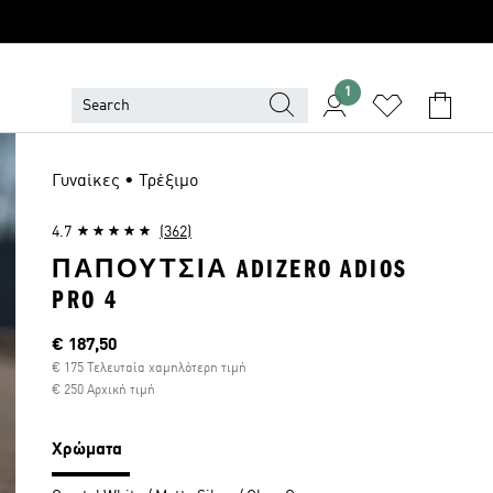
1
Γυναίκες • Τρέξιμο
4.7
(362)
ΠΑΠΟΎΤΣΙΑ ADIZERO ADIOS
PRO 4
Τρέχουσα τιμή
€ 187,50
€ 175 Τελευταία χαμηλότερη τιμή
€ 250 Αρχική τιμή
Χρώματα