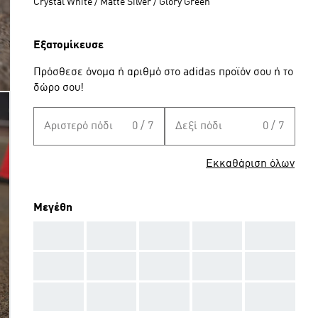
Crystal White / Matte Silver / Glory Green
Εξατομίκευσε
Πρόσθεσε όνομα ή αριθμό στο adidas προϊόν σου ή το
δώρο σου!
Αριστερό πόδι
0 / 7
Δεξί πόδι
0 / 7
Εκκαθάριση όλων
Μεγέθη
AAA
AAA
AAA
AAA
AAA
AAA
AAA
AAA
AAA
AAA
AAA
AAA
AAA
AAA
AAA