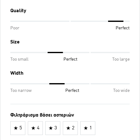
Quality
Poor
Perfect
Size
Too small
Perfect
Too large
Width
Too narrow
Perfect
Too wide
Φιλτράρισμα βάσει αστεριών
5
4
3
2
1