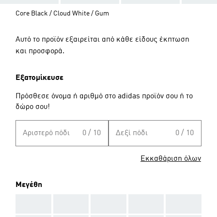
Core Black / Cloud White / Gum
Αυτό το προϊόν εξαιρείται από κάθε είδους έκπτωση
και προσφορά.
Εξατομίκευσε
Πρόσθεσε όνομα ή αριθμό στο adidas προϊόν σου ή το
δώρο σου!
Αριστερό πόδι
0 / 10
Δεξί πόδι
0 / 10
Εκκαθάριση όλων
Μεγέθη
AAA
AAA
AAA
AAA
AAA