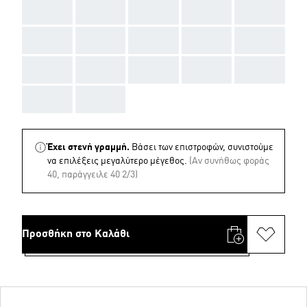
AAA
AAA
AAA
AAA
AAA
AAA
AAA
AAA
AAA
AAA
AAA
AAA
AAA
AAA
AAA
AAA
AAA
Έχει στενή γραμμή.
Βάσει των επιστροφών, συνιστούμε
να επιλέξεις μεγαλύτερο μέγεθος.
(Aν συνήθως φοράς
40, παράγγειλε 40 2/3)
Προσθήκη στο Καλάθι