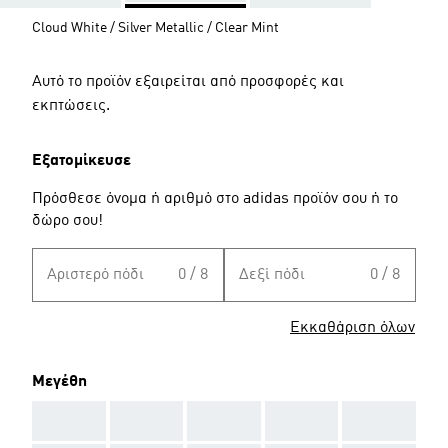
Cloud White / Silver Metallic / Clear Mint
Αυτό το προϊόν εξαιρείται από προσφορές και
εκπτώσεις.
Εξατομίκευσε
Πρόσθεσε όνομα ή αριθμό στο adidas προϊόν σου ή το
δώρο σου!
Αριστερό πόδι
0 / 8
Δεξί πόδι
0 / 8
Εκκαθάριση όλων
Μεγέθη
AAA
AAA
AAA
AAA
AAA