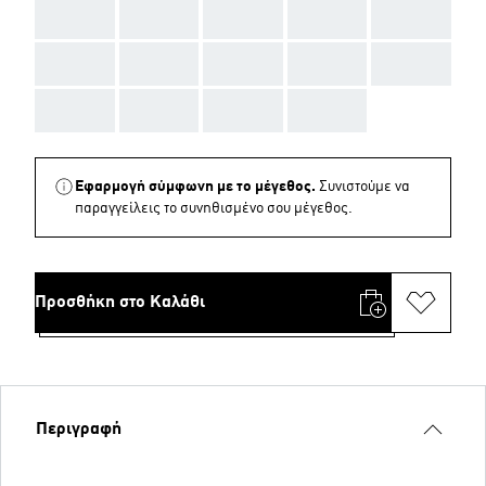
AAA
AAA
AAA
AAA
AAA
AAA
AAA
AAA
AAA
AAA
AAA
AAA
AAA
AAA
Εφαρμογή σύμφωνη με το μέγεθος.
Συνιστούμε να
παραγγείλεις το συνηθισμένο σου μέγεθος.
Προσθήκη στο Καλάθι
Περιγραφή