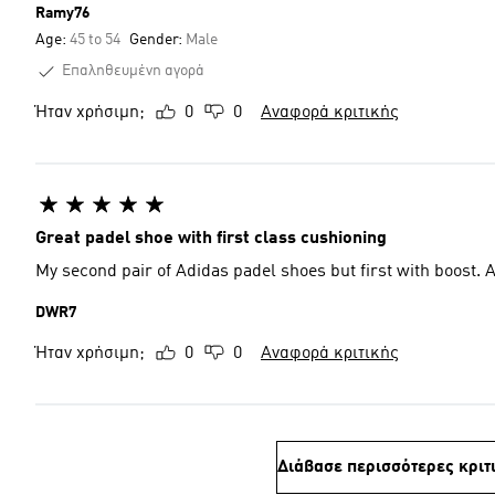
Ramy76
Age:
45 to 54
Gender:
Male
Επαληθευμένη αγορά
Ήταν χρήσιμη;
0
0
Αναφορά κριτικής
Great padel shoe with first class cushioning
My
DWR7
Ήταν χρήσιμη;
0
0
Αναφορά κριτικής
Διάβασε περισσότερες κριτ