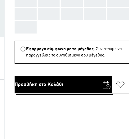
AAA
AAA
AAA
AAA
AAA
AAA
AAA
AAA
AAA
AAA
AAA
Εφαρμογή σύμφωνη με το μέγεθος.
Συνιστούμε να
παραγγείλεις το συνηθισμένο σου μέγεθος.
Προσθήκη στο Καλάθι