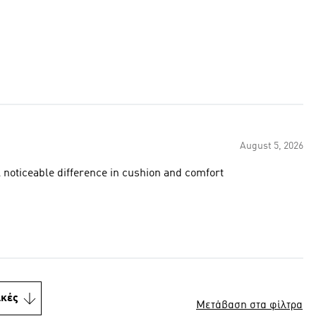
August 5, 2026
 second pair of Adidas padel shoes but first with boost. A noticeable difference in cushion and comfort
ικές
Μετάβαση στα φίλτρα