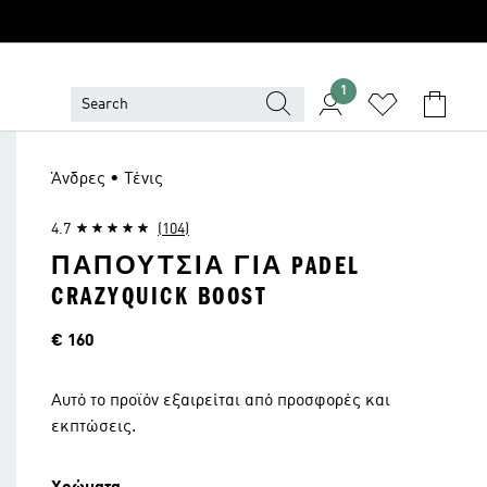
1
Άνδρες • Τένις
4.7
(104)
ΠΑΠΟΎΤΣΙΑ ΓΙΑ PADEL
CRAZYQUICK BOOST
Τιμή
€ 160
Αυτό το προϊόν εξαιρείται από προσφορές και
εκπτώσεις.