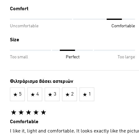
Comfort
Uncomfortable
Comfortable
Size
Too small
Perfect
Too large
Φιλτράρισμα βάσει αστεριών
5
4
3
2
1
Comfortable
I like it, light and comfortable. It looks exactly like the pictu