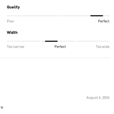
Quality
Poor
Perfect
Width
Too narrow
Perfect
Too wide
August 6, 2026
re