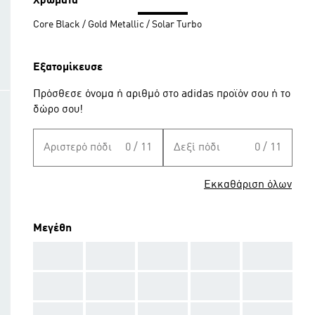
Χρώματα
Core Black / Gold Metallic / Solar Turbo
Εξατομίκευσε
Πρόσθεσε όνομα ή αριθμό στο adidas προϊόν σου ή το
δώρο σου!
Αριστερό πόδι
0 / 11
Δεξί πόδι
0 / 11
Εκκαθάριση όλων
Μεγέθη
AAA
AAA
AAA
AAA
AAA
AAA
AAA
AAA
AAA
AAA