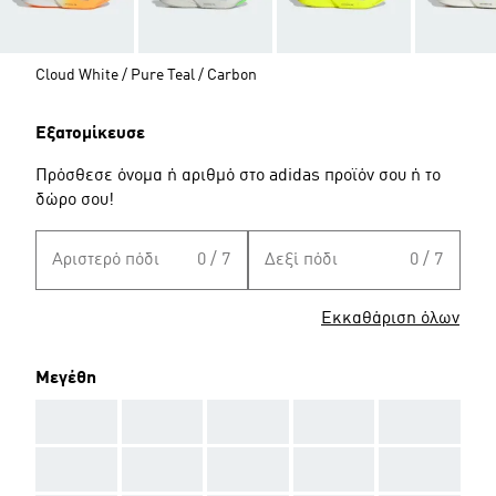
Cloud White / Pure Teal / Carbon
Εξατομίκευσε
Πρόσθεσε όνομα ή αριθμό στο adidas προϊόν σου ή το
δώρο σου!
Αριστερό πόδι
0 / 7
Δεξί πόδι
0 / 7
Εκκαθάριση όλων
Μεγέθη
AAA
AAA
AAA
AAA
AAA
AAA
AAA
AAA
AAA
AAA