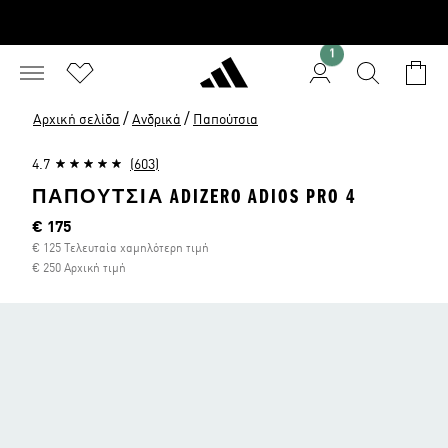
1
/
/
Αρχική σελίδα
Ανδρικά
Παπούτσια
4.7
(603)
ΠΑΠΟΎΤΣΙΑ ADIZERO ADIOS PRO 4
Τρέχουσα τιμή
€ 175
€ 125 Τελευταία χαμηλότερη τιμή
€ 250 Αρχική τιμή