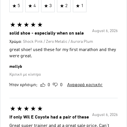
5
4
3
2
1
August 6, 2026
solid shoe - especially when on sale
Χρώμα:
Shock Pink / Zero Metalic / Aurora Plum
great shoe! used these for my first marathon and they
were great.
mollyb
Κριτική με κίνητρο
Ήταν χρήσιμη;
0
0
Αναφορά κριτικής
August 6, 2026
If only Wil E Coyote had a pair of these
Great super trainer and at a great sale price. Can’t