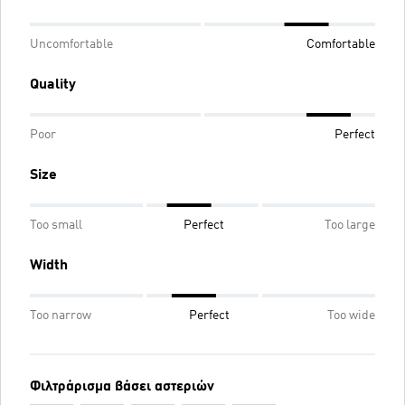
Uncomfortable
Comfortable
Quality
Poor
Perfect
Size
Too small
Perfect
Too large
Width
Too narrow
Perfect
Too wide
Φιλτράρισμα βάσει αστεριών