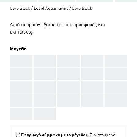
Core Black / Lucid Aquamarine / Core Black
Αυτό το προϊόν εξαιρείται από προσφορές και
εκπτώσεις.
Μεγέθη
AAA
AAA
AAA
AAA
AAA
AAA
AAA
AAA
AAA
AAA
AAA
AAA
AAA
AAA
AAA
AAA
AAA
AAA
AAA
AAA
AAA
AAA
Εφαρμογή σύμφωνη με το μέγεθος.
Συνιστούμε να