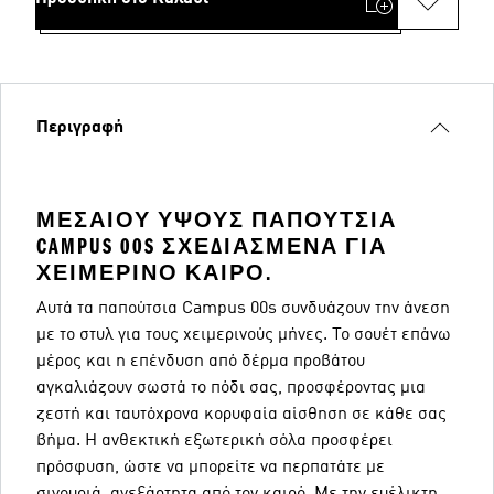
Περιγραφή
ΜΕΣΑΊΟΥ ΎΨΟΥΣ ΠΑΠΟΎΤΣΙΑ
CAMPUS 00S ΣΧΕΔΙΑΣΜΈΝΑ ΓΙΑ
ΧΕΙΜΕΡΙΝΌ ΚΑΙΡΌ.
Αυτά τα παπούτσια Campus 00s συνδυάζουν την άνεση
με το στυλ για τους χειμερινούς μήνες. Το σουέτ επάνω
μέρος και η επένδυση από δέρμα προβάτου
αγκαλιάζουν σωστά το πόδι σας, προσφέροντας μια
ζεστή και ταυτόχρονα κορυφαία αίσθηση σε κάθε σας
βήμα. Η ανθεκτική εξωτερική σόλα προσφέρει
πρόσφυση, ώστε να μπορείτε να περπατάτε με
σιγουριά, ανεξάρτητα από τον καιρό. Με την ευέλικτη