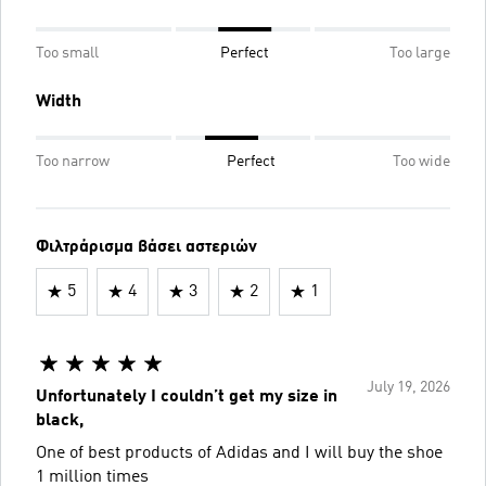
Too small
Perfect
Too large
Width
Too narrow
Perfect
Too wide
Φιλτράρισμα βάσει αστεριών
5
4
3
2
1
July 19, 2026
Unfortunately I couldn’t get my size in
black,
One of best products of Adidas and I will buy the shoe
1 million times