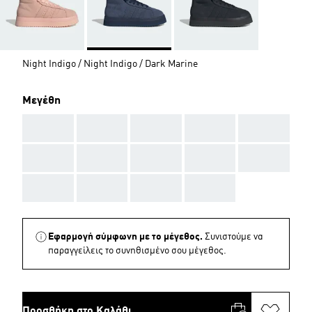
Night Indigo / Night Indigo / Dark Marine
Μεγέθη
AAA
AAA
AAA
AAA
AAA
AAA
AAA
AAA
AAA
AAA
AAA
AAA
AAA
AAA
Εφαρμογή σύμφωνη με το μέγεθος.
Συνιστούμε να
παραγγείλεις το συνηθισμένο σου μέγεθος.
Προσθήκη στο Καλάθι