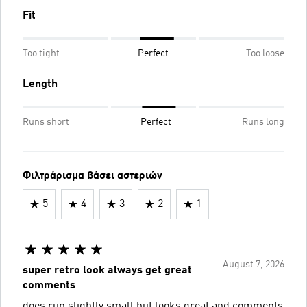
Fit
Too tight
Perfect
Too loose
Length
Runs short
Perfect
Runs long
Φιλτράρισμα βάσει αστεριών
5
4
3
2
1
August 7, 2026
super retro look always get great
comments
does run slightly small but looks great and comments