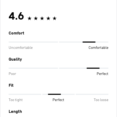
4.6
Comfort
Uncomfortable
Comfortable
Quality
Poor
Perfect
Fit
Too tight
Perfect
Too loose
Length