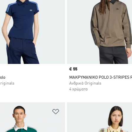
Price
€ 55
olo
ΜΑΚΡΥΜΑΝΙΚΟ POLO 3-STRIPES 
riginals
Ανδρικά Originals
4 χρώματα
 Λίστα Επιθυμιών
Προσθήκη στη Λίστα Επιθυμιών