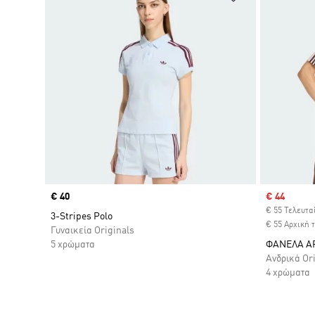
Price
€ 40
Sale price
€ 44
€ 55 Τελευτα
3-Stripes Polo
€ 55 Αρχική 
Γυναικεία Originals
5 χρώματα
ΦΑΝΕΛΑ A
Ανδρικά Or
4 χρώματα