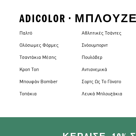
ADICOLOR • ΜΠΛΟΎ
Παλτό
Αθλητικές Τσάντες
Ολόσωμες Φόρμες
Σνόουμπορντ
Τσαντάκια Μέσης
Πουλόβερ
Κροπ Τοπ
Αντιανεμικά
Μπουφάν Bomber
Σορτς Ως Το Γόνατο
Τοπάκια
Λευκά Μπλουζάκια