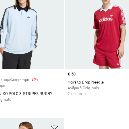
Price
€ 50
ία χαμηλότερη τιμή
-40%
Discount
Φανέλα Drop Needle
τιμή
Ανδρικά Originals
ΙΚΟ POLO 3-STRIPES RUGBY
2 χρώματα
iginals
 Λίστα Επιθυμιών
Προσθήκη στη Λίστα Επιθυμιών