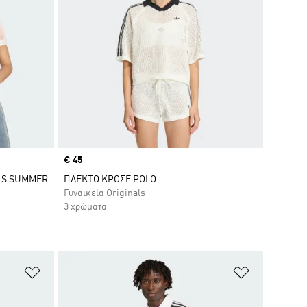
Price
€ 45
LS SUMMER
ΠΛΕΚΤΟ ΚΡΟΣΕ POLO
Γυναικεία Originals
3 χρώματα
Προσθήκη στη Λίστα Επιθυμιών
Προσθήκη σ