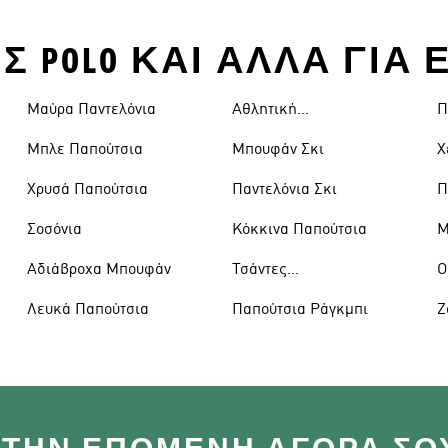
ΖΕΣ POLO ΚΑΙ ΑΛΛΑ ΓΙ
Μαύρα Παντελόνια
Αθλητική
Π
Ένδυση
Μπλε Παπούτσια
Μπουφάν Σκι
Χ
Χρυσά Παπούτσια
Παντελόνια Σκι
Π
Σοσόνια
Κόκκινα Παπούτσια
Μ
Αδιάβροχα Μπουφάν
Τσάντες
Ο
Ώμου
Λευκά Παπούτσια
Παπούτσια Ράγκμπι
Ζ