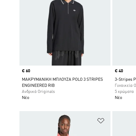
Price
€ 60
Price
€ 40
ΜΑΚΡΥΜΑΝΙΚΗ ΜΠΛΟΥΖΑ POLO 3 STRIPES
3-Stripes P
ENGINEERED RIB
Γυναικεία O
Ανδρικά Originals
5 χρώματα
Νέο
Νέο
Προσθήκη στη