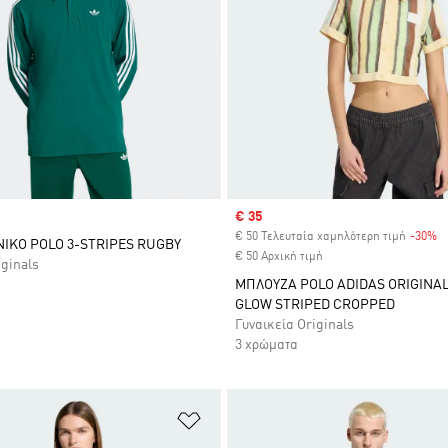
Sale price
€ 35
€ 50 Τελευταία χαμηλότερη τιμή
-30%
D
ΙΚΟ POLO 3-STRIPES RUGBY
€ 50 Αρχική τιμή
iginals
ΜΠΛΟΥΖΑ POLO ADIDAS ORIGINA
GLOW STRIPED CROPPED
Γυναικεία Originals
3 χρώματα
 Λίστα Επιθυμιών
Προσθήκη στη Λίστα Επιθυμιών