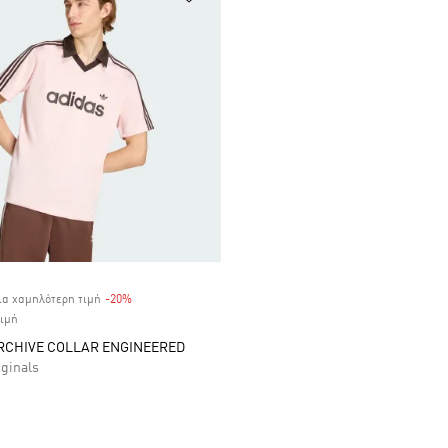
ία χαμηλότερη τιμή
-20%
Discount
τιμή
RCHIVE COLLAR ENGINEERED
iginals