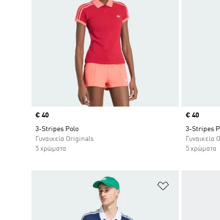
Price
€ 40
Price
€ 40
3-Stripes Polo
3-Stripes P
Γυναικεία Originals
Γυναικεία O
5 χρώματα
5 χρώματα
Προσθήκη στη