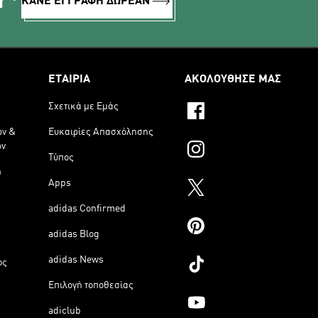
Υ*
ΚΑΝΕ ΕΓΓΡΑΦΗ ΔΩΡΕΑΝ
ΕΤΑΙΡΙΑ
ΑΚΟΛΟΥΘΗΣΕ ΜΑΣ
Σχετικά με Εμάς
ων &
Ευκαιρίες Απασχόλησης
ων
Τύπος
η
Apps
adidas Confirmed
adidas Blog
adidas News
ος
Επιλογή τοποθεσίας
adiclub