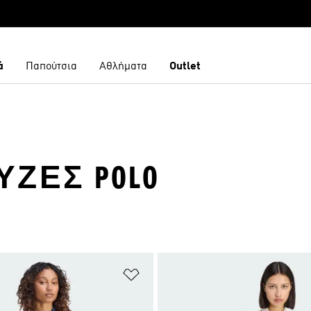
ά
Παπούτσια
Αθλήματα
Outlet
ΎΖΕΣ POLO
 Λίστα Επιθυμιών
Προσθήκη στη Λίστα Επιθυμιών