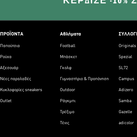
ΚΈΡΔΙΣΕ -10%
ΠΡΟΪΟΝΤΑ
Αθλήματα
ΣΥΛΛΟΓ
Παπούτσια
Football
Originals
Ρούχα
Μπάσκετ
Spezial
Αξεσουάρ
Γκολφ
SL72
Νέες παραλαβές
Γυμναστήριο & Προπόνηση
Campus
Κυκλοφορίες sneakers
Outdoor
Adizero
Outlet
Ράγκμπι
Samba
Τρέξιμο
Gazelle
Τένις
adicolor