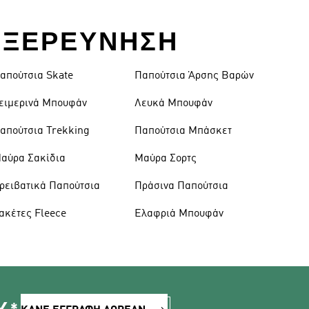
Α ΕΞΕΡΕΥΝΗΣΗ
απούτσια Skate
Παπούτσια Άρσης Βαρών
ειμερινά Μπουφάν
Λευκά Μπουφάν
απούτσια Trekking
Παπούτσια Μπάσκετ
αύρα Σακίδια
Μαύρα Σορτς
ρειβατικά Παπούτσια
Πράσινα Παπούτσια
ακέτες Fleece
Ελαφριά Μπουφάν