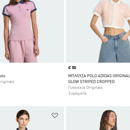
Price
€ 50
olo
ΜΠΛΟΥΖΑ POLO ADIDAS ORIGINA
riginals
GLOW STRIPED CROPPED
Γυναικεία Originals
3 χρώματα
 Λίστα Επιθυμιών
Προσθήκη στη Λίστα Επιθυμιών