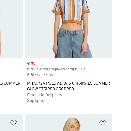
Sale price
€ 35
iscount
€ 50 Τελευταία χαμηλότερη τιμή
-30%
Discount
€ 50 Αρχική τιμή
LS SUMMER
ΜΠΛΟΥΖΑ POLO ADIDAS ORIGINALS SUMMER
GLOW STRIPED CROPPED
Γυναικεία Originals
3 χρώματα
Προσθήκη στη Λίστα Επιθυμιών
Προσθήκη σ