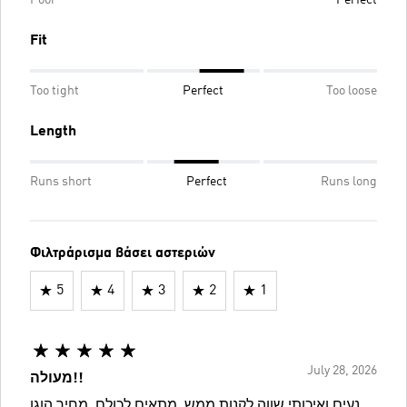
Fit
Too tight
Perfect
Too loose
Length
Runs short
Perfect
Runs long
Φιλτράρισμα βάσει αστεριών
5
4
3
2
1
July 28, 2026
מעולה!!
נעים ואיכותי שווה לקנות ממש. מתאים לכולם. מחיר הוגן