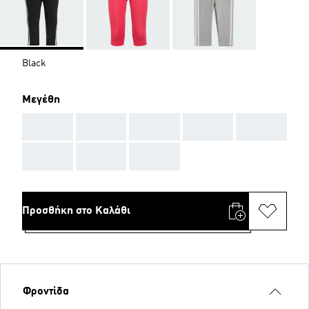
Black
Μεγέθη
AAA
AAA
AAA
AAA
AAA
AAA
AAA
AAA
Προσθήκη στο Καλάθι
Φροντίδα