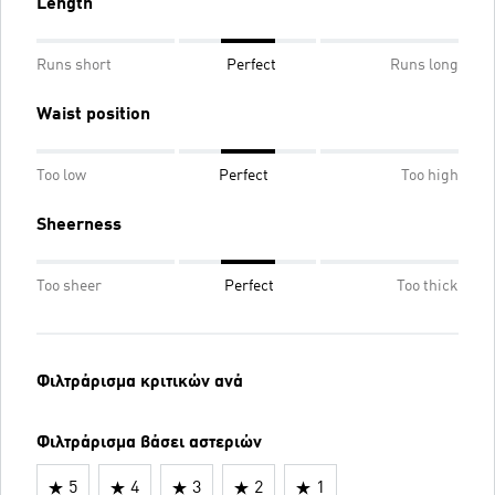
Length
Runs short
Perfect
Runs long
Waist position
Too low
Perfect
Too high
Sheerness
Too sheer
Perfect
Too thick
Φιλτράρισμα κριτικών ανά
Φιλτράρισμα βάσει αστεριών
5
4
3
2
1