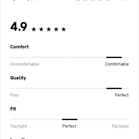
4.9
Comfort
Uncomfortable
Comfortable
Quality
Poor
Perfect
Fit
Too tight
Perfect
Too loose