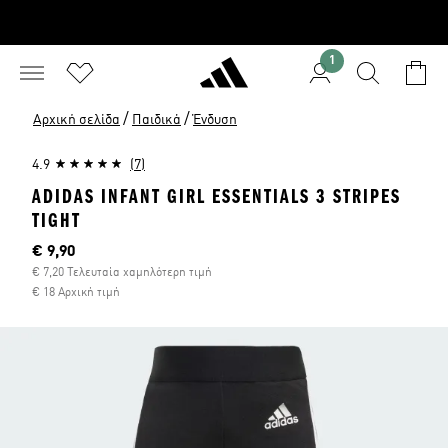
1
/
/
Αρχική σελίδα
Παιδικά
Ένδυση
4.9
(7)
ADIDAS INFANT GIRL ESSENTIALS 3 STRIPES
TIGHT
Τρέχουσα τιμή
€ 9,90
€ 7,20 Τελευταία χαμηλότερη τιμή
€ 18 Αρχική τιμή