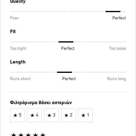
Quality
Poor
Perfect
Fit
Too tight
Perfect
Too loose
Length
Runs short
Perfect
Runs long
Φιλτράρισμα βάσει αστεριών
5
4
3
2
1