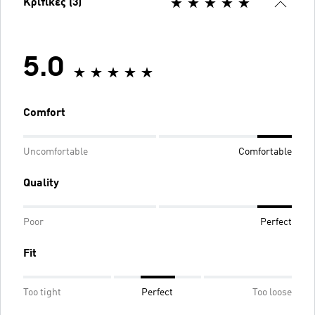
Κριτικές (3)
5.0
Comfort
Uncomfortable
Comfortable
Quality
Poor
Perfect
Fit
Too tight
Perfect
Too loose