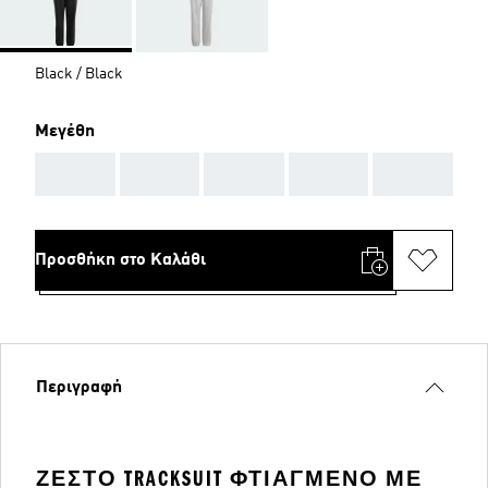
Black / Black
Μεγέθη
AAA
AAA
AAA
AAA
AAA
Προσθήκη στο Καλάθι
Περιγραφή
ΖΕΣΤΌ TRACKSUIT ΦΤΙΑΓΜΈΝΟ ΜΕ