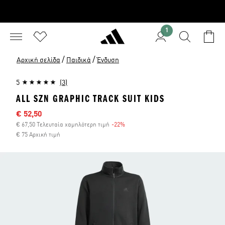
1
/
/
Αρχική σελίδα
Παιδικά
Ένδυση
5
(3)
ALL SZN GRAPHIC TRACK SUIT KIDS
Τιμή έκπτωσης
€ 52,50
€ 67,50 Τελευταία χαμηλότερη τιμή
-22%
Έκπτωση
€ 75 Αρχική τιμή