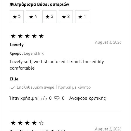
Φιλτράρισμα βάσει αστεριών
5
4
3
2
1
August 3, 2026
Lovely
Χρώμα:
Legend Ink
Lovely soft, well structured T-shirt. Incredibly
comfortable
Ellie
Επαληθευμένη αγορά
Κριτική με κίνητρο
Ήταν χρήσιμη;
0
0
Αναφορά κριτικής
August 2, 2026