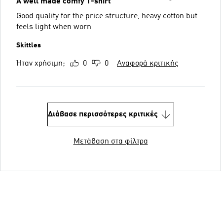
A well made comfy T-shirt
Good quality for the price structure, heavy cotton but
feels light when worn
Skittles
Ήταν χρήσιμη;
0
0
Αναφορά κριτικής
Διάβασε περισσότερες κριτικές
Μετάβαση στα φίλτρα