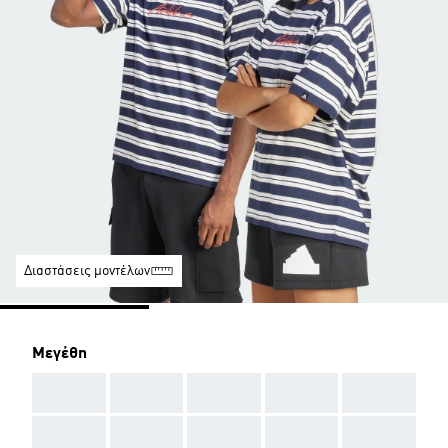
Διαστάσεις μοντέλων
Μεγέθη
AAA
AAA
AAA
AAA
AAA
AAA
AAA
AAA
AAA
AAA