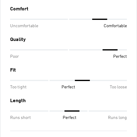
Comfort
Uncomfortable
Comfortable
Quality
Poor
Perfect
Fit
Too tight
Perfect
Too loose
Length
Runs short
Perfect
Runs long