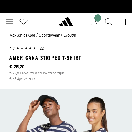
1
/
/
Αρχική σελίδα
Sportswear
Ένδυση
4.7
(22)
AMERICANA STRIPED T-SHIRT
Τρέχουσα τιμή
€ 25,20
€ 22,50 Τελευταία χαμηλότερη τιμή
€ 45 Αρχική τιμή