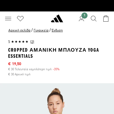
1
/
/
Αρχική σελίδα
Γυναικεία
Ένδυση
5
(2)
CROPPED ΑΜΆΝΙΚΗ ΜΠΛΟΎΖΑ YOGA
ESSENTIALS
Τιμή έκπτωσης
€ 19,50
€ 30 Τελευταία χαμηλότερη τιμή
-35%
Έκπτωση
€ 30 Αρχική τιμή