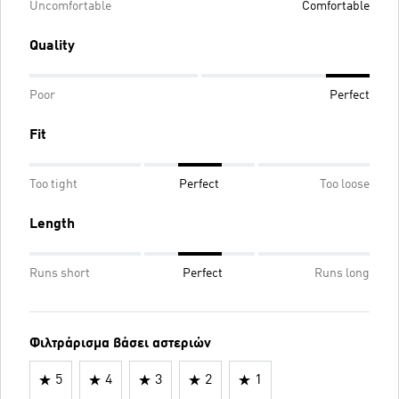
Uncomfortable
Comfortable
Quality
Poor
Perfect
Fit
Too tight
Perfect
Too loose
Length
Runs short
Perfect
Runs long
Φιλτράρισμα βάσει αστεριών
5
4
3
2
1