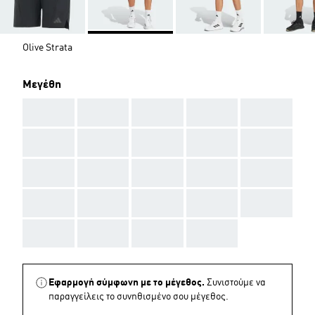
Olive Strata
Μεγέθη
AAA
AAA
AAA
AAA
AAA
AAA
AAA
AAA
AAA
AAA
AAA
AAA
AAA
AAA
AAA
AAA
AAA
AAA
AAA
AAA
AAA
AAA
AAA
AAA
Εφαρμογή σύμφωνη με το μέγεθος.
Συνιστούμε να
παραγγείλεις το συνηθισμένο σου μέγεθος.