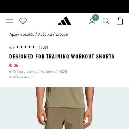
1
/
/
Αρχική σελίδα
Ανδρικά
Ένδυση
4.7
(1736)
DESIGNED FOR TRAINING WORKOUT SHORTS
Τιμή έκπτωσης
€ 36
€ 45 Τελευταία χαμηλότερη τιμή
-20%
Έκπτωση
€ 45 Αρχική τιμή