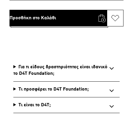
Προσθήκη στο Καλάθι
Για τι είδους δραστηριότητες είναι ιδανικό
το D4T Foundation;
Τι προσφέρει το D4T Foundation;
Τι είναι το D4T;