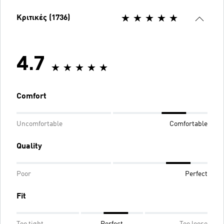
Κριτικές (1736)
4.7
Comfort
Uncomfortable
Comfortable
Quality
Poor
Perfect
Fit
Too tight
Perfect
Too loose