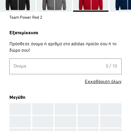
Team Power Red 2
Εξατομίκευσε
Πρόσθεσε όνομα ή αριθμό στο adidas προϊόν σου ή το
δώρο σου!
Όνομα
0 / 10
Εκκαθάριση όλων
Μεγέθη
AAA
AAA
AAA
AAA
AAA
AAA
AAA
AAA
AAA
AAA