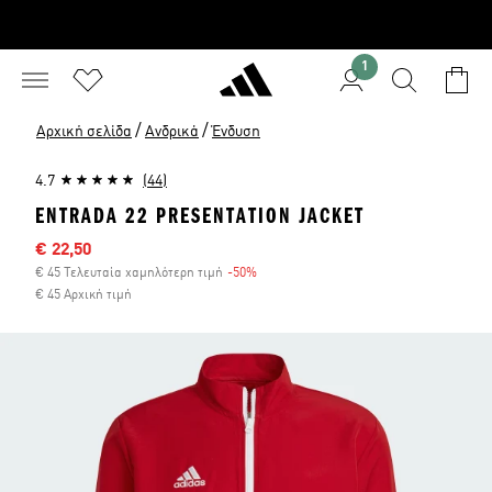
1
/
/
Αρχική σελίδα
Ανδρικά
Ένδυση
4.7
(44)
ENTRADA 22 PRESENTATION JACKET
Τιμή έκπτωσης
€ 22,50
€ 45 Τελευταία χαμηλότερη τιμή
-50%
Έκπτωση
€ 45 Αρχική τιμή