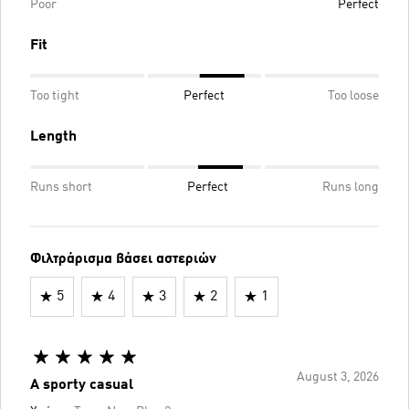
Poor
Perfect
Fit
Too tight
Perfect
Too loose
Length
Runs short
Perfect
Runs long
Φιλτράρισμα βάσει αστεριών
5
4
3
2
1
August 3, 2026
A sporty casual