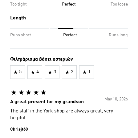
Too tight
Perfect
Too loose
Length
Runs short
Perfect
Runs long
Φιλτράρισμα βάσει αστεριών
5
4
3
2
1
May 10, 2026
A great present for my grandson
The staff in the York shop are always great, very
helpful
Chrisjt60