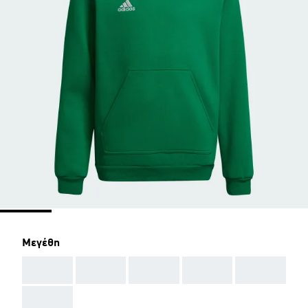
Μεγέθη
AAA
AAA
AAA
AAA
AAA
AAA