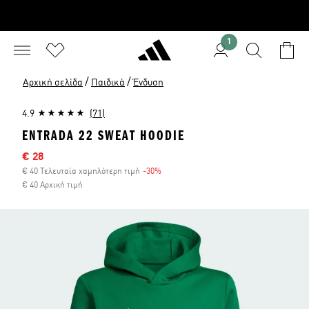
1
/
/
Αρχική σελίδα
Παιδικά
Ένδυση
4.9
(71)
ENTRADA 22 SWEAT HOODIE
Τιμή έκπτωσης
€ 28
€ 40 Τελευταία χαμηλότερη τιμή
-30%
Έκπτωση
€ 40 Αρχική τιμή