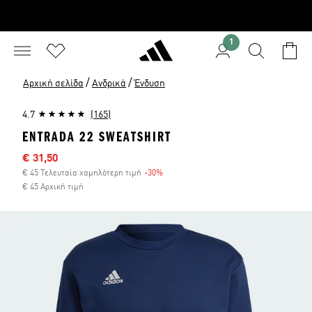
1
/
/
Αρχική σελίδα
Ανδρικά
Ένδυση
4.7
(165)
ENTRADA 22 SWEATSHIRT
Τιμή έκπτωσης
€ 31,50
€ 45 Τελευταία χαμηλότερη τιμή
-30%
Έκπτωση
€ 45 Αρχική τιμή