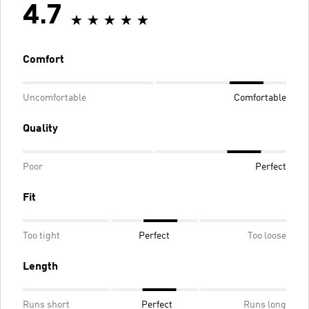
4.7
Comfort
Uncomfortable
Comfortable
Quality
Poor
Perfect
Fit
Too tight
Perfect
Too loose
Length
Runs short
Perfect
Runs long