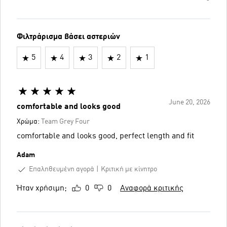
Φιλτράρισμα βάσει αστεριών
5
4
3
2
1
June 20, 2026
comfortable and looks good
Χρώμα:
Team Grey Four
comfortable and looks good, perfect length and fit
Adam
Επαληθευμένη αγορά
Κριτική με κίνητρο
Ήταν χρήσιμη;
0
0
Αναφορά κριτικής