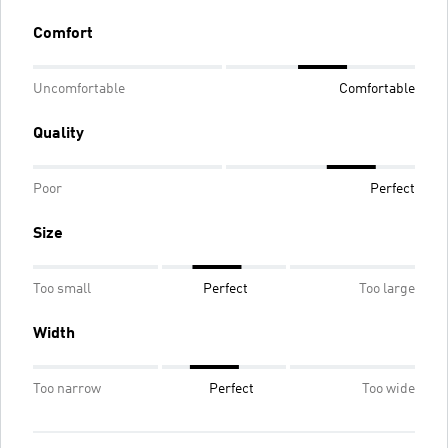
Comfort
Uncomfortable
Comfortable
Quality
Poor
Perfect
Size
Too small
Perfect
Too large
Width
Too narrow
Perfect
Too wide