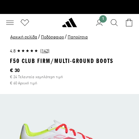
1
/
/
Αρχική σελίδα
Ποδόσφαιρο
Παπούτσια
4.8
(142)
F50 CLUB FIRM/MULTI-GROUND BOOTS
Τρέχουσα τιμή
€ 30
€ 24 Τελευταία χαμηλότερη τιμή
€ 60 Αρχική τιμή