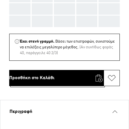
AAA
AAA
AAA
AAA
AAA
AAA
AAA
AAA
AAA
AAA
Έχει στενή γραμμή.
Βάσει των επιστροφών, συνιστούμε
να επιλέξεις μεγαλύτερο μέγεθος.
(Aν συνήθως φοράς
40, παράγγειλε 40 2/3)
Προσθήκη στο Καλάθι
Περιγραφή