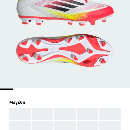
Μεγέθη
AAA
AAA
AAA
AAA
AAA
AAA
AAA
AAA
AAA
AAA