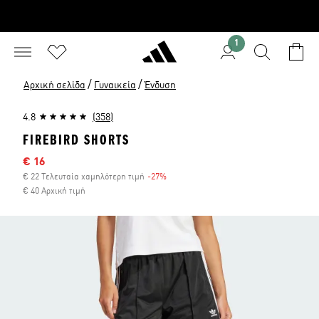
1
/
/
Αρχική σελίδα
Γυναικεία
Ένδυση
4.8
(358)
FIREBIRD SHORTS
Τιμή έκπτωσης
€ 16
€ 22 Τελευταία χαμηλότερη τιμή
-27%
Έκπτωση
€ 40 Αρχική τιμή