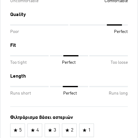
Uncomfortable
Comfortable
Quality
Poor
Perfect
Fit
Too tight
Perfect
Too loose
Length
Runs short
Perfect
Runs long
Φιλτράρισμα βάσει αστεριών
5
4
3
2
1