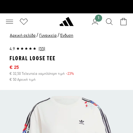
1
/
/
Αρχική σελίδα
Γυναικεία
Ένδυση
4.9
(55)
FLORAL LOOSE TEE
Τιμή έκπτωσης
€ 25
€ 32,50 Τελευταία χαμηλότερη τιμή
-23%
Έκπτωση
€ 50 Αρχική τιμή