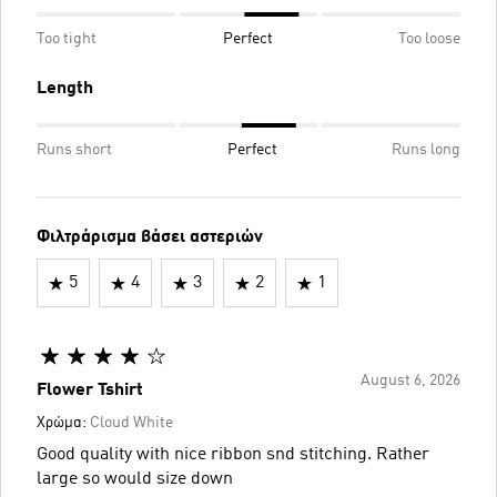
Too tight
Perfect
Too loose
Length
Runs short
Perfect
Runs long
Φιλτράρισμα βάσει αστεριών
5
4
3
2
1
August 6, 2026
Flower Tshirt
Χρώμα:
Cloud White
Good quality with nice ribbon snd stitching. Rather
large so would size down