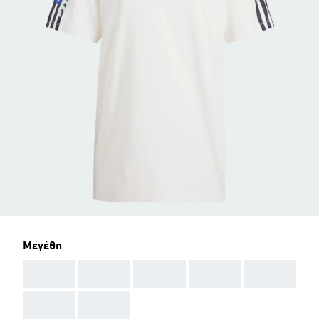
Μεγέθη
AAA
AAA
AAA
AAA
AAA
AAA
AAA