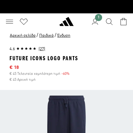
1
/
/
Αρχική σελίδα
Παιδικά
Ένδυση
4.6
(27)
FUTURE ICONS LOGO PANTS
Τιμή έκπτωσης
€ 18
€ 45 Τελευταία χαμηλότερη τιμή
-60%
Έκπτωση
€ 45 Αρχική τιμή