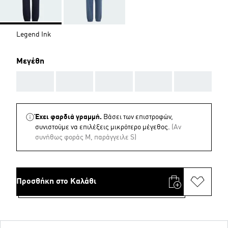
Legend Ink
Μεγέθη
AAA
AAA
AAA
AAA
AAA
Έχει φαρδιά γραμμή.
Βάσει των επιστροφών,
συνιστούμε να επιλέξεις μικρότερο μέγεθος.
(Aν
συνήθως φοράς M, παράγγειλε S)
Προσθήκη στο Καλάθι