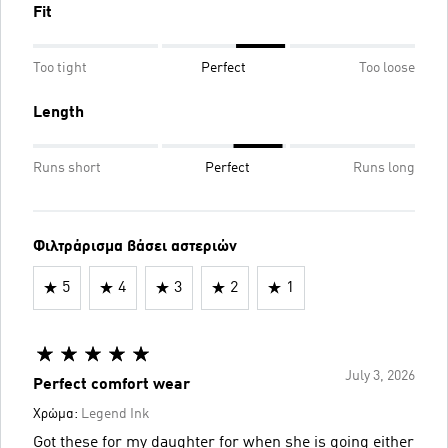
Fit
Too tight
Perfect
Too loose
Length
Runs short
Perfect
Runs long
Φιλτράρισμα βάσει αστεριών
5
4
3
2
1
July 3, 2026
Perfect comfort wear
Χρώμα:
Legend Ink
Got these for my daughter for when she is going either