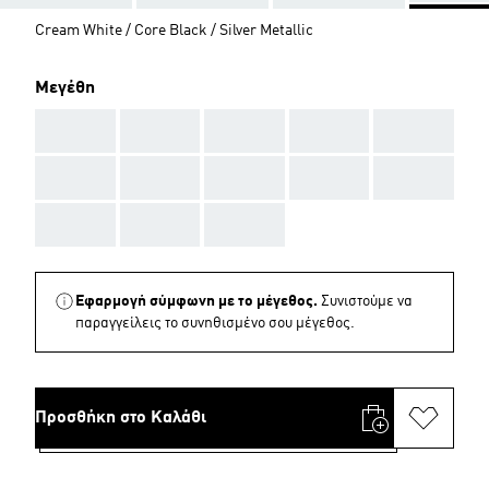
Cream White / Core Black / Silver Metallic
Μεγέθη
AAA
AAA
AAA
AAA
AAA
AAA
AAA
AAA
AAA
AAA
AAA
AAA
AAA
Εφαρμογή σύμφωνη με το μέγεθος.
Συνιστούμε να
παραγγείλεις το συνηθισμένο σου μέγεθος.
Προσθήκη στο Καλάθι