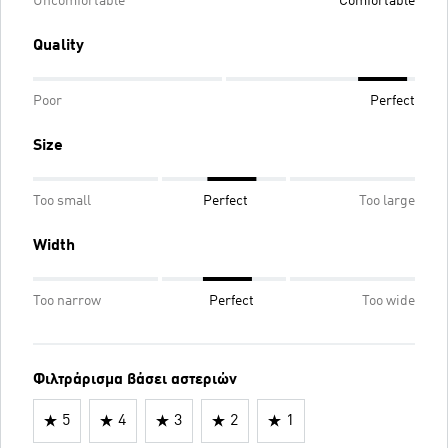
Uncomfortable
Comfortable
Quality
Poor
Perfect
Size
Too small
Perfect
Too large
Width
Too narrow
Perfect
Too wide
Φιλτράρισμα βάσει αστεριών
5
4
3
2
1