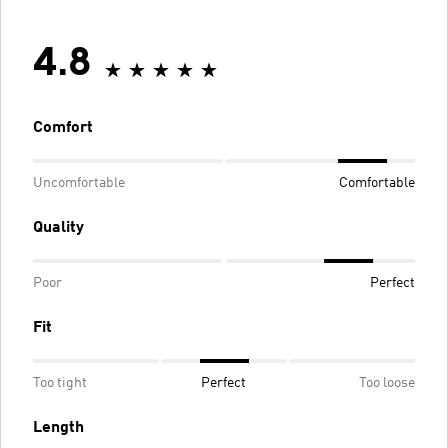
4.8
Comfort
Uncomfortable
Comfortable
Quality
Poor
Perfect
Fit
Too tight
Perfect
Too loose
Length