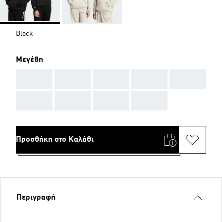
Black
Μεγέθη
AAA
AAA
AAA
AAA
AAA
AAA
AAA
AAA
AAA
Προσθήκη στο Καλάθι
Περιγραφή