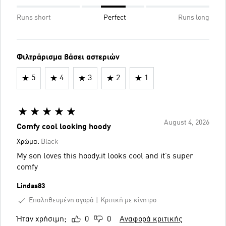
Runs short
Perfect
Runs long
Φιλτράρισμα βάσει αστεριών
5
4
3
2
1
August 4, 2026
Comfy cool looking hoody
Χρώμα:
Black
My son loves this hoody.it looks cool and it’s super
comfy
Lindas83
Επαληθευμένη αγορά
Κριτική με κίνητρο
Ήταν χρήσιμη;
0
0
Αναφορά κριτικής