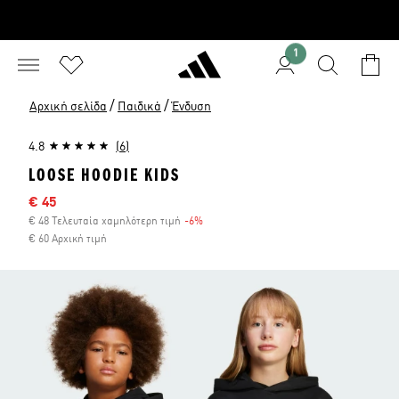
1
/
/
Αρχική σελίδα
Παιδικά
Ένδυση
4.8
(6)
LOOSE HOODIE KIDS
Τιμή έκπτωσης
€ 45
€ 48 Τελευταία χαμηλότερη τιμή
-6%
Έκπτωση
€ 60 Αρχική τιμή